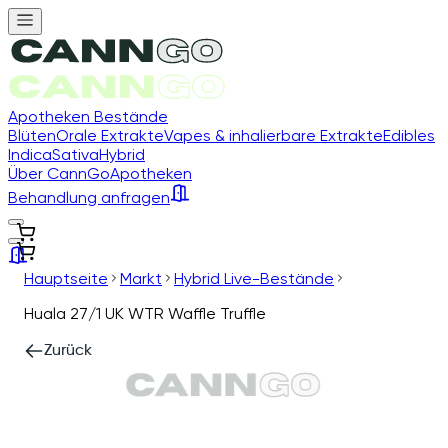
Apotheken Bestände
Blüten
Orale Extrakte
Vapes & inhalierbare Extrakte
Edibles
Indica
Sativa
Hybrid
Über CannGo
Apotheken
Behandlung anfragen
Hauptseite
Markt
Hybrid Live-Bestände
Huala 27/1 UK WTR Waffle Truffle
Zurück