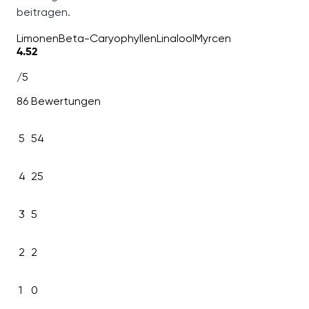
beitragen.
Limonen
Beta-Caryophyllen
Linalool
Myrcen
4.52
/5
86 Bewertungen
5
54
4
25
3
5
2
2
1
0