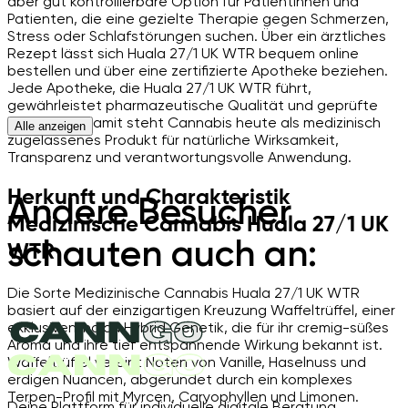
aber gut kontrollierbare Option für Patientinnen und
Patienten, die eine gezielte Therapie gegen Schmerzen,
Stress oder Schlafstörungen suchen. Über ein ärztliches
Rezept lässt sich Huala 27/1 UK WTR bequem online
bestellen und über eine zertifizierte Apotheke beziehen.
Jede Apotheke, die Huala 27/1 UK WTR führt,
gewährleistet pharmazeutische Qualität und geprüfte
Sicherheit. Damit steht Cannabis heute als medizinisch
Alle anzeigen
zugelassenes Produkt für natürliche Wirksamkeit,
Transparenz und verantwortungsvolle Anwendung.
Herkunft und Charakteristik
Andere Besucher
Medizinische Cannabis Huala 27/1 UK
schauten auch an:
WTR
Die Sorte Medizinische Cannabis Huala 27/1 UK WTR
basiert auf der einzigartigen Kreuzung Waffeltrüffel, einer
exklusiven Indica Hybrid Genetik, die für ihr cremig-süßes
Aroma und ihre tief entspannende Wirkung bekannt ist.
Waffeltrüffel vereint Noten von Vanille, Haselnuss und
erdigen Nuancen, abgerundet durch ein komplexes
Terpen-Profil mit Myrcen, Caryophyllen und Limonen.
Deine Plattform für individuelle digitale Beratung.