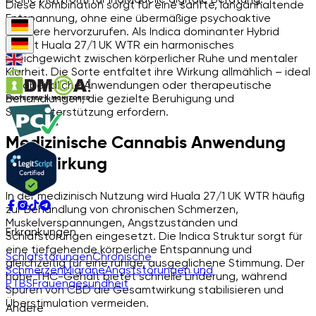
Diese Kombination sorgt für eine sanfte, langanhaltende
Entspannung, ohne eine übermäßige psychoaktive
Schwere hervorzurufen. Als Indica dominanter Hybrid
bietet Huala 27/1 UK WTR ein harmonisches
Gleichgewicht zwischen körperlicher Ruhe und mentaler
Klarheit. Die Sorte entfaltet ihre Wirkung allmählich – ideal
für abendliche Anwendungen oder therapeutische
Behandlungen, die gezielte Beruhigung und
Schlafunterstützung erfordern.
Medizinische Cannabis Anwendung
und Wirkung
In der medizinisch Nutzung wird Huala 27/1 UK WTR häufig
zur Behandlung von chronischen Schmerzen,
Muskelverspannungen, Angstzuständen und
Erkrankungen
Schlafstörungen eingesetzt. Die Indica Struktur sorgt für
eine tiefgehende körperliche Entspannung und
Schlafstörungen
Chronische
gleichzeitig für eine ruhige, ausgeglichene Stimmung. Der
Schmerzen
Migräne
Angststörungen und
hohe THC-Gehalt bietet schnelle Linderung, während
PTBS
Frauengesundheit
Spuren von CBD die Gesamtwirkung stabilisieren und
Überstimulation vermeiden.
Andere