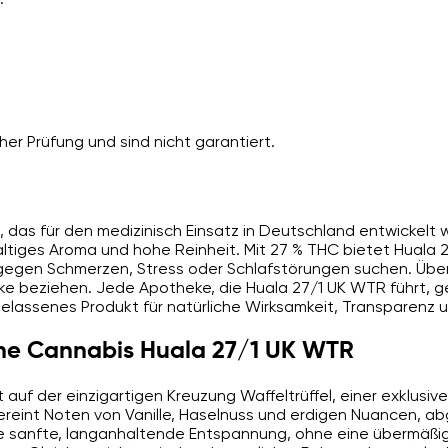
er Prüfung und sind nicht garantiert.
, das für den medizinisch Einsatz in Deutschland entwickelt 
altiges Aroma und hohe Reinheit. Mit 27 % THC bietet Huala 2
e gegen Schmerzen, Stress oder Schlafstörungen suchen. Über
eke beziehen. Jede Apotheke, die Huala 27/1 UK WTR führt, 
ugelassenes Produkt für natürliche Wirksamkeit, Transparen
che Cannabis Huala 27/1 UK WTR
uf der einzigartigen Kreuzung Waffeltrüffel, einer exklusive
vereint Noten von Vanille, Haselnuss und erdigen Nuancen, a
ne sanfte, langanhaltende Entspannung, ohne eine übermäßig