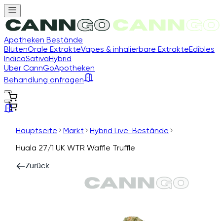
Apotheken Bestände
Blüten
Orale Extrakte
Vapes & inhalierbare Extrakte
Edibles
Indica
Sativa
Hybrid
Über CannGo
Apotheken
Behandlung anfragen
Hauptseite
Markt
Hybrid Live-Bestände
Huala 27/1 UK WTR Waffle Truffle
Zurück