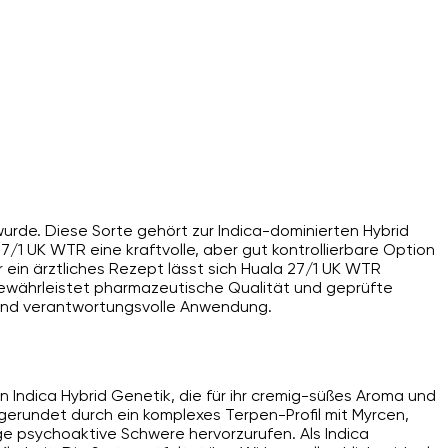
wurde. Diese Sorte gehört zur Indica-dominierten Hybrid
7/1 UK WTR eine kraftvolle, aber gut kontrollierbare Option
 ein ärztliches Rezept lässt sich Huala 27/1 UK WTR
gewährleistet pharmazeutische Qualität und geprüfte
z und verantwortungsvolle Anwendung.
n Indica Hybrid Genetik, die für ihr cremig-süßes Aroma und
bgerundet durch ein komplexes Terpen-Profil mit Myrcen,
e psychoaktive Schwere hervorzurufen. Als Indica