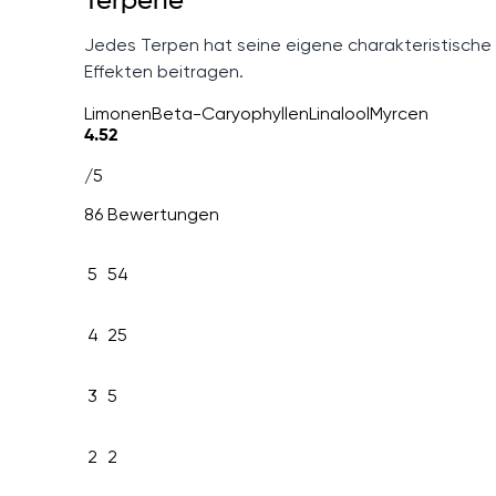
Terpene
Jedes Terpen hat seine eigene charakteristische
Effekten beitragen.
Limonen
Beta-Caryophyllen
Linalool
Myrcen
4.52
/5
86 Bewertungen
5
54
4
25
3
5
2
2