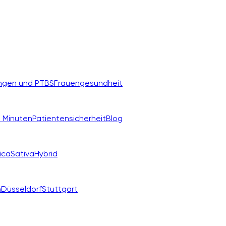
ngen und PTBS
Frauengesundheit
 Minuten
Patientensicherheit
Blog
ica
Sativa
Hybrid
n
Düsseldorf
Stuttgart