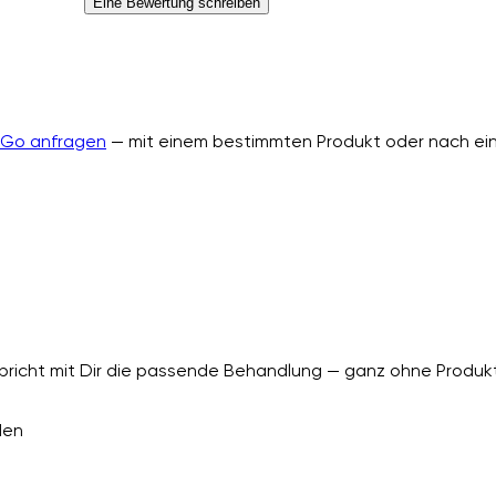
Eine Bewertung schreiben
nGo anfragen
— mit einem bestimmten Produkt oder nach ein
richt mit Dir die passende Behandlung — ganz ohne Produkt
den