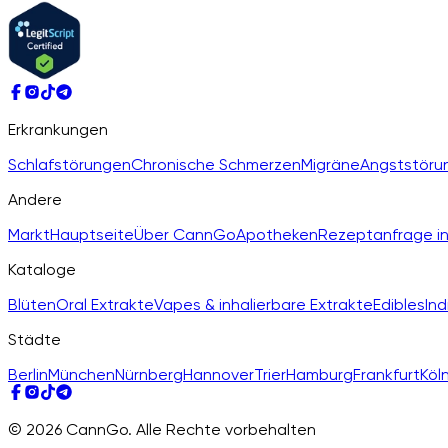
Erkrankungen
Schlafstörungen
Chronische Schmerzen
Migräne
Angststöru
Andere
Markt
Hauptseite
Über CannGo
Apotheken
Rezeptanfrage in
Kataloge
Blüten
Oral Extrakte
Vapes & inhalierbare Extrakte
Edibles
Ind
Städte
Berlin
München
Nürnberg
Hannover
Trier
Hamburg
Frankfurt
Köl
© 2026 CannGo. Alle Rechte vorbehalten