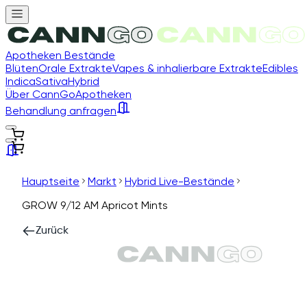
Apotheken Bestände
Blüten
Orale Extrakte
Vapes & inhalierbare Extrakte
Edibles
Indica
Sativa
Hybrid
Über CannGo
Apotheken
Behandlung anfragen
Hauptseite
Markt
Hybrid Live-Bestände
GROW 9/12 AM Apricot Mints
Zurück