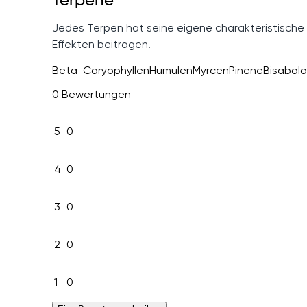
Terpene
Jedes Terpen hat seine eigene charakteristische
Effekten beitragen.
Beta-Caryophyllen
Humulen
Myrcen
Pinene
Bisabolo
0 Bewertungen
5
0
4
0
3
0
2
0
1
0