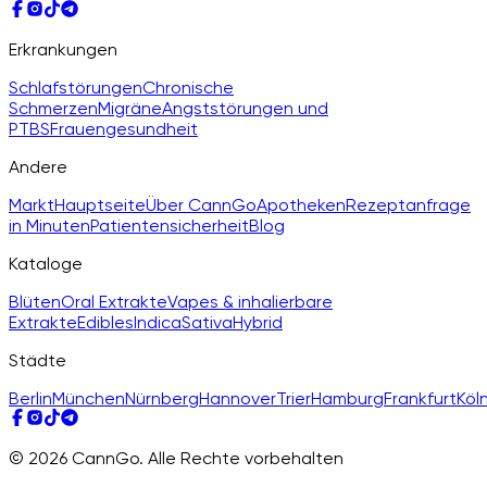
Erkrankungen
Schlafstörungen
Chronische
Schmerzen
Migräne
Angststörungen und
PTBS
Frauengesundheit
Andere
Markt
Hauptseite
Über CannGo
Apotheken
Rezeptanfrage
in Minuten
Patientensicherheit
Blog
Kataloge
Blüten
Oral Extrakte
Vapes & inhalierbare
Extrakte
Edibles
Indica
Sativa
Hybrid
Städte
Berlin
München
Nürnberg
Hannover
Trier
Hamburg
Frankfurt
Köl
© 2026 CannGo. Alle Rechte vorbehalten