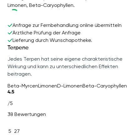
Limonen, Beta-Caryophyllen.
Anfrage zur Fernbehandlung online übermitteln
Ärztliche Prüfung der Anfrage
Lieferung durch Wunschapotheke.
Terpene
Jedes Terpen hat seine eigene charakteristische
Wirkung und kann zu unterschiedlichen Effekten
beitragen.
Beta-Myrcen
Limonen
D-Limonen
Beta-Caryophyllen
4.5
/5
38 Bewertungen
5
27