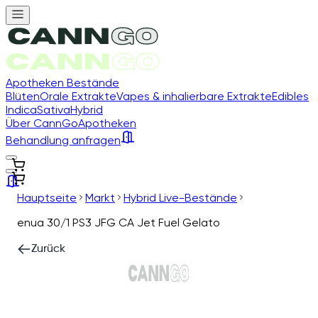
Apotheken Bestände
Blüten
Orale Extrakte
Vapes & inhalierbare Extrakte
Edibles
Indica
Sativa
Hybrid
Über CannGo
Apotheken
Behandlung anfragen
Hauptseite
Markt
Hybrid Live-Bestände
enua 30/1 PS3 JFG CA Jet Fuel Gelato
Zurück