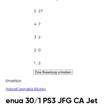
5
27
4
7
3
2
2
0
1
2
Eine Bewertung schreiben
Erhältlich
Hybrid
Cannabis Blüten
enua 30/1 PS3 JFG CA Jet