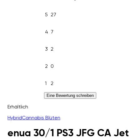
5
27
4
7
3
2
2
0
1
2
Eine Bewertung schreiben
Erhältlich
Hybrid
Cannabis Blüten
enua 30/1 PS3 JFG CA Jet