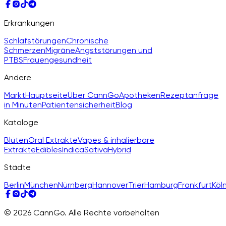
Erkrankungen
Schlafstörungen
Chronische
Schmerzen
Migräne
Angststörungen und
PTBS
Frauengesundheit
Andere
Markt
Hauptseite
Über CannGo
Apotheken
Rezeptanfrage
in Minuten
Patientensicherheit
Blog
Kataloge
Blüten
Oral Extrakte
Vapes & inhalierbare
Extrakte
Edibles
Indica
Sativa
Hybrid
Städte
Berlin
München
Nürnberg
Hannover
Trier
Hamburg
Frankfurt
Köl
© 2026 CannGo. Alle Rechte vorbehalten