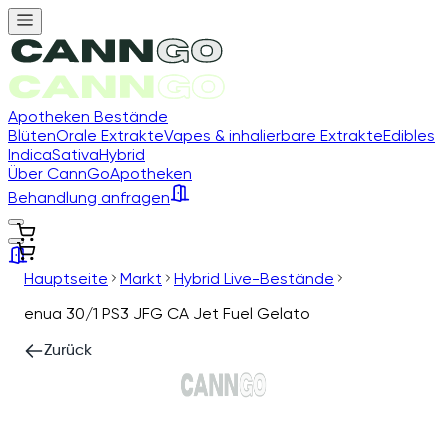
Apotheken Bestände
Blüten
Orale Extrakte
Vapes & inhalierbare Extrakte
Edibles
Indica
Sativa
Hybrid
Über CannGo
Apotheken
Behandlung anfragen
Hauptseite
Markt
Hybrid Live-Bestände
enua 30/1 PS3 JFG CA Jet Fuel Gelato
Zurück