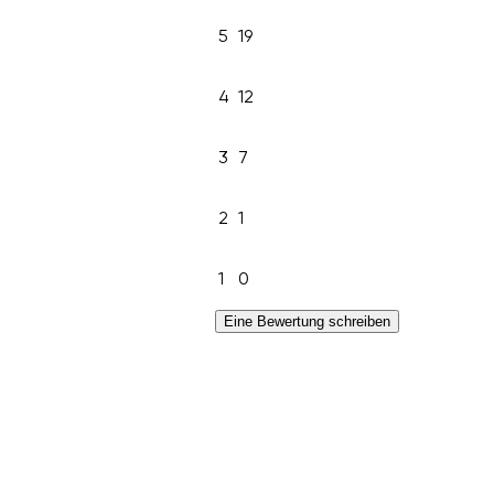
5
19
4
12
3
7
2
1
1
0
Eine Bewertung schreiben