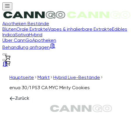
Apotheken Bestände
Blüten
Orale Extrakte
Vapes & inhalierbare Extrakte
Edibles
Indica
Sativa
Hybrid
Über CannGo
Apotheken
Behandlung anfragen
Hauptseite
Markt
Hybrid Live-Bestände
enua 30/1 PS3 CA MYC Minty Cookies
Zurück