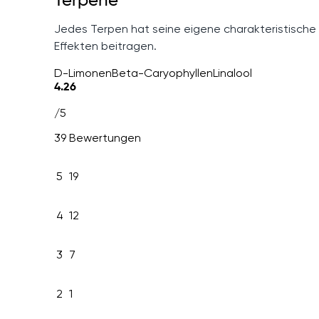
Terpene
Jedes Terpen hat seine eigene charakteristische
Effekten beitragen.
D-Limonen
Beta-Caryophyllen
Linalool
4.26
/5
39 Bewertungen
5
19
4
12
3
7
2
1