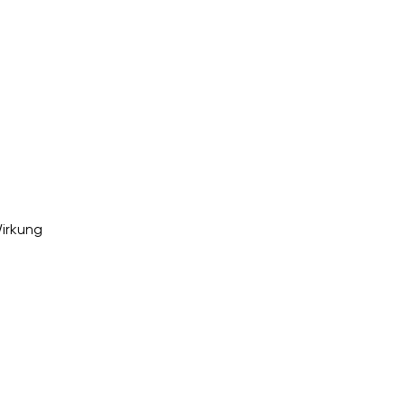
s
irkung