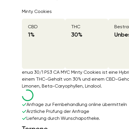
Minty Cookies
CBD
THC
Bestra
1
%
30
%
Unbes
enua 30/1 PS3 CA MYC Minty Cookies ist eine Hybri
einem THC-Gehalt von 30% und einem CBD-Gehalt 
Limonen, Beta-Caryophyllen, Linalool.
Anfrage zur Fernbehandlung online übermitteln
Ärztliche Prüfung der Anfrage
Lieferung durch Wunschapotheke.