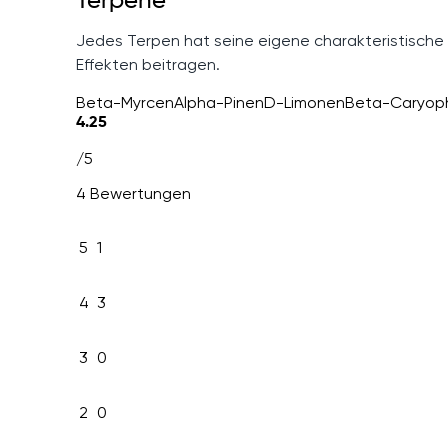
Terpene
Jedes Terpen hat seine eigene charakteristische
Effekten beitragen.
Beta-Myrcen
Alpha-Pinen
D-Limonen
Beta-Caryoph
4.25
/5
4 Bewertungen
5
1
4
3
3
0
2
0