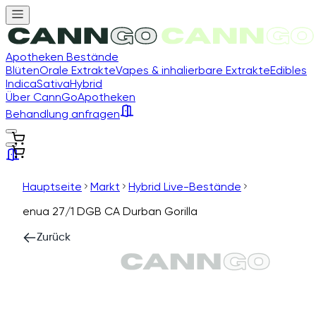
Apotheken Bestände
Blüten
Orale Extrakte
Vapes & inhalierbare Extrakte
Edibles
Indica
Sativa
Hybrid
Über CannGo
Apotheken
Behandlung anfragen
Hauptseite
Markt
Hybrid Live-Bestände
enua 27/1 DGB CA Durban Gorilla
Zurück