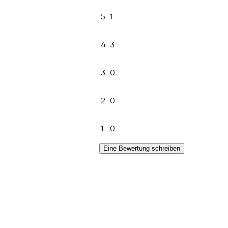
5
1
4
3
3
0
2
0
1
0
Eine Bewertung schreiben