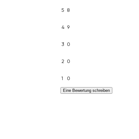
5
8
4
9
3
0
2
0
1
0
Eine Bewertung schreiben