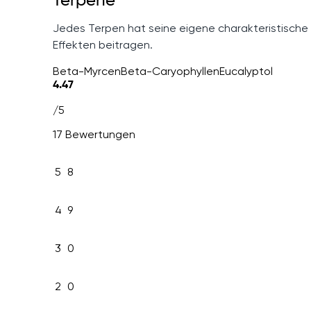
Terpene
Jedes Terpen hat seine eigene charakteristische
Effekten beitragen.
Beta-Myrcen
Beta-Caryophyllen
Eucalyptol
4.47
/5
17 Bewertungen
5
8
4
9
3
0
2
0