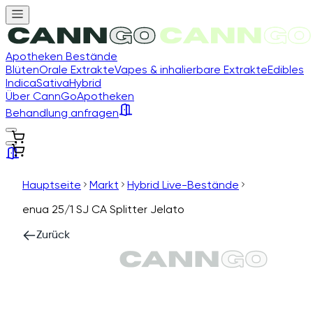
Apotheken Bestände
Blüten
Orale Extrakte
Vapes & inhalierbare Extrakte
Edibles
Indica
Sativa
Hybrid
Über CannGo
Apotheken
Behandlung anfragen
Hauptseite
Markt
Hybrid Live-Bestände
enua 25/1 SJ CA Splitter Jelato
Zurück