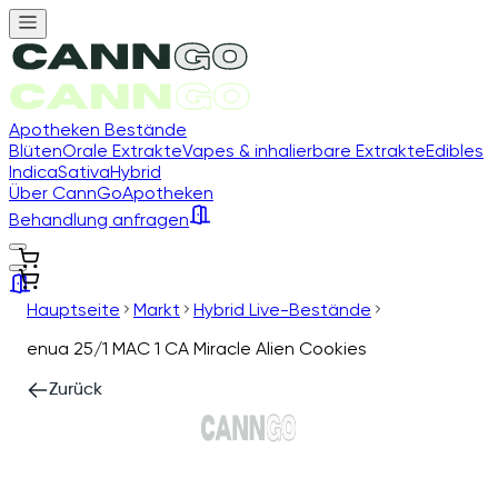
Apotheken Bestände
Blüten
Orale Extrakte
Vapes & inhalierbare Extrakte
Edibles
Indica
Sativa
Hybrid
Über CannGo
Apotheken
Behandlung anfragen
Hauptseite
Markt
Hybrid Live-Bestände
enua 25/1 MAC 1 CA Miracle Alien Cookies
Zurück