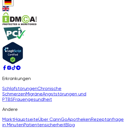
Erkrankungen
Schlafstörungen
Chronische
Schmerzen
Migräne
Angststörungen und
PTBS
Frauengesundheit
Andere
Markt
Hauptseite
Über CannGo
Apotheken
Rezeptanfrage
in Minuten
Patientensicherheit
Blog