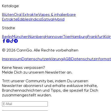
Kataloge
Blüten
Oral Extrakte
Vapes & inhalierbare
Extrakte
Edibles
Indica
Sativa
Hybrid
Städte
Berlin
München
Nürnberg
Hannover
Trier
Hamburg
Frankfurt
Köl
© 2026 CannGo. Alle Rechte vorbehalten
Impressum
Datenschutzerklärung
AGB
Datenschutzinformat
Keine News verpassen?
Melde Dich zu unserem Newsletter an.
Tritt unserer Community bei, indem Du unseren
Newsletter abonnierst und erhalte exklusive Inhalte,
Branchennachrichten und Tipps, die speziell für Dich
zusammengestellt wurden.