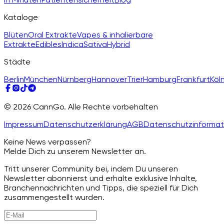
Kataloge
Blüten
Oral Extrakte
Vapes & inhalierbare
Extrakte
Edibles
Indica
Sativa
Hybrid
Städte
Berlin
München
Nürnberg
Hannover
Trier
Hamburg
Frankfurt
Köl
© 2026 CannGo. Alle Rechte vorbehalten
Impressum
Datenschutzerklärung
AGB
Datenschutzinformat
Keine News verpassen?
Melde Dich zu unserem Newsletter an.
Tritt unserer Community bei, indem Du unseren
Newsletter abonnierst und erhalte exklusive Inhalte,
Branchennachrichten und Tipps, die speziell für Dich
zusammengestellt wurden.