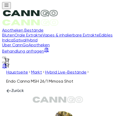
Apotheken Bestände
Blüten
Orale Extrakte
Vapes & inhalierbare Extrakte
Edibles
Indica
Sativa
Hybrid
Über CannGo
Apotheken
Behandlung anfragen
Hauptseite
Markt
Hybrid Live-Bestände
Endo Canna MSH 26/1 Mimosa Shot
Zurück