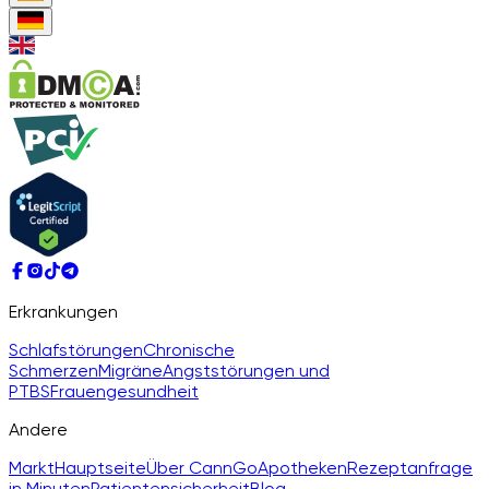
Erkrankungen
Schlafstörungen
Chronische
Schmerzen
Migräne
Angststörungen und
PTBS
Frauengesundheit
Andere
Markt
Hauptseite
Über CannGo
Apotheken
Rezeptanfrage
in Minuten
Patientensicherheit
Blog