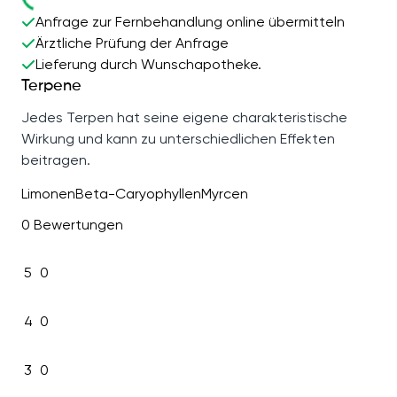
Anfrage zur Fernbehandlung online übermitteln
Ärztliche Prüfung der Anfrage
Lieferung durch Wunschapotheke.
Terpene
Jedes Terpen hat seine eigene charakteristische
Wirkung und kann zu unterschiedlichen Effekten
beitragen.
Limonen
Beta-Caryophyllen
Myrcen
0 Bewertungen
5
0
4
0
3
0