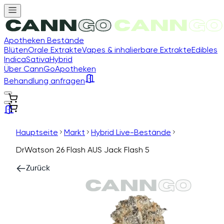
Apotheken Bestände
Blüten
Orale Extrakte
Vapes & inhalierbare Extrakte
Edibles
Indica
Sativa
Hybrid
Über CannGo
Apotheken
Behandlung anfragen
Hauptseite
Markt
Hybrid Live-Bestände
DrWatson 26 Flash AUS Jack Flash 5
Zurück