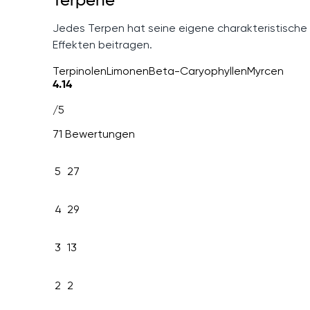
Terpene
Jedes Terpen hat seine eigene charakteristische
Effekten beitragen.
Terpinolen
Limonen
Beta-Caryophyllen
Myrcen
4.14
/5
71 Bewertungen
5
27
4
29
3
13
2
2