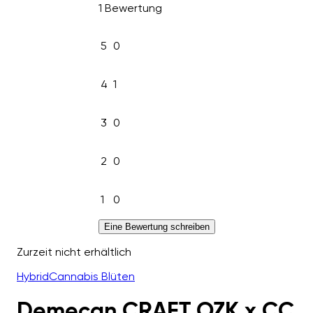
1 Bewertung
5
0
4
1
3
0
2
0
1
0
Eine Bewertung schreiben
Zurzeit nicht erhältlich
Hybrid
Cannabis Blüten
Demecan CRAFT OZK x CC