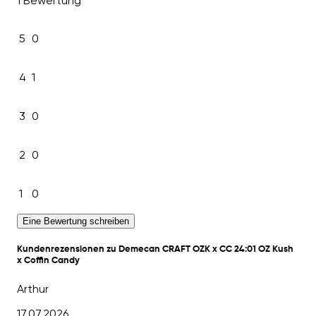
1 Bewertung
5
0
4
1
3
0
2
0
1
0
Eine Bewertung schreiben
Kundenrezensionen zu Demecan CRAFT OZK x CC 24:01 OZ Kush
x Coffin Candy
Arthur
17.07.2026