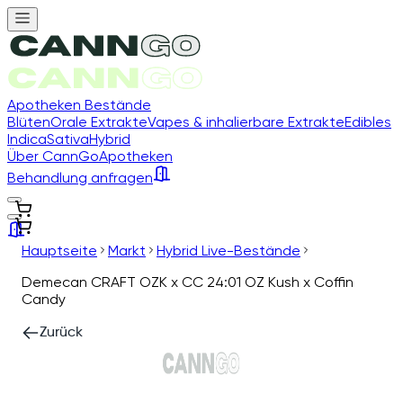
Apotheken Bestände
Blüten
Orale Extrakte
Vapes & inhalierbare Extrakte
Edibles
Indica
Sativa
Hybrid
Über CannGo
Apotheken
Behandlung anfragen
Hauptseite
Markt
Hybrid Live-Bestände
Demecan CRAFT OZK x CC 24:01 OZ Kush x Coffin
Candy
Zurück