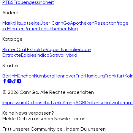
PTBS
Frauengesundheit
Andere
Markt
Hauptseite
Über CannGo
Apotheken
Rezeptanfrage
in Minuten
Patientensicherheit
Blog
Kataloge
Blüten
Oral Extrakte
Vapes & inhalierbare
Extrakte
Edibles
Indica
Sativa
Hybrid
Städte
Berlin
München
Nürnberg
Hannover
Trier
Hamburg
Frankfurt
Köl
© 2026 CannGo. Alle Rechte vorbehalten
Impressum
Datenschutzerklärung
AGB
Datenschutzinformat
Keine News verpassen?
Melde Dich zu unserem Newsletter an.
Tritt unserer Community bei, indem Du unseren