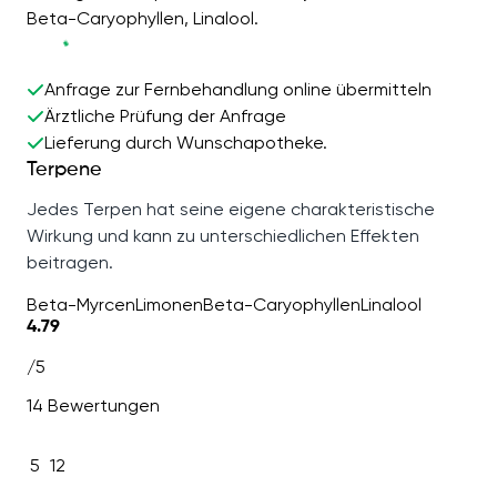
Beta-Caryophyllen, Linalool.
Anfrage zur Fernbehandlung online übermitteln
Ärztliche Prüfung der Anfrage
Lieferung durch Wunschapotheke.
Terpene
Jedes Terpen hat seine eigene charakteristische
Wirkung und kann zu unterschiedlichen Effekten
beitragen.
Beta-Myrcen
Limonen
Beta-Caryophyllen
Linalool
4.79
/5
14 Bewertungen
5
12