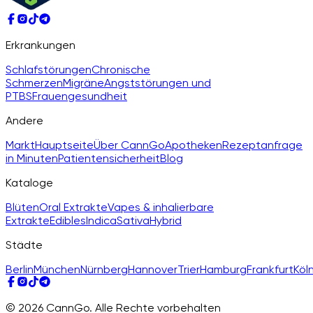
Erkrankungen
Schlafstörungen
Chronische
Schmerzen
Migräne
Angststörungen und
PTBS
Frauengesundheit
Andere
Markt
Hauptseite
Über CannGo
Apotheken
Rezeptanfrage
in Minuten
Patientensicherheit
Blog
Kataloge
Blüten
Oral Extrakte
Vapes & inhalierbare
Extrakte
Edibles
Indica
Sativa
Hybrid
Städte
Berlin
München
Nürnberg
Hannover
Trier
Hamburg
Frankfurt
Köl
© 2026 CannGo. Alle Rechte vorbehalten