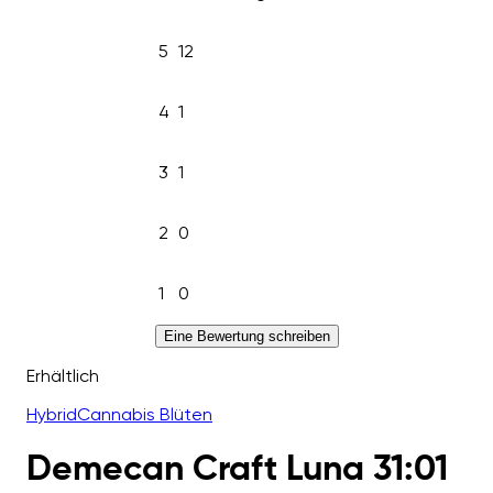
5
12
4
1
3
1
2
0
1
0
Eine Bewertung schreiben
Erhältlich
Hybrid
Cannabis Blüten
Demecan Craft Luna 31:01