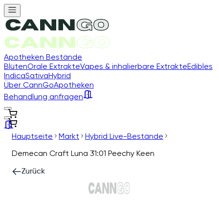
Apotheken Bestände
Blüten
Orale Extrakte
Vapes & inhalierbare Extrakte
Edibles
Indica
Sativa
Hybrid
Über CannGo
Apotheken
Behandlung anfragen
Hauptseite
Markt
Hybrid Live-Bestände
Demecan Craft Luna 31:01 Peechy Keen
Zurück