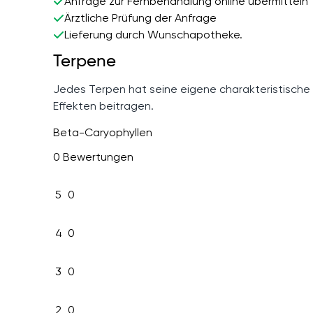
Anfrage zur Fernbehandlung online übermitteln
Ärztliche Prüfung der Anfrage
Lieferung durch Wunschapotheke.
Terpene
Jedes Terpen hat seine eigene charakteristische
Effekten beitragen.
Beta-Caryophyllen
0 Bewertungen
5
0
4
0
3
0
2
0