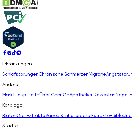
Erkrankungen
Schlafstörungen
Chronische Schmerzen
Migräne
Angststöru
Andere
Markt
Hauptseite
Über CannGo
Apotheken
Rezeptanfrage in
Kataloge
Blüten
Oral Extrakte
Vapes & inhalierbare Extrakte
Edibles
Ind
Städte