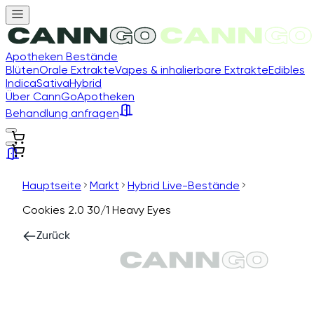
Apotheken Bestände
Blüten
Orale Extrakte
Vapes & inhalierbare Extrakte
Edibles
Indica
Sativa
Hybrid
Über CannGo
Apotheken
Behandlung anfragen
Hauptseite
Markt
Hybrid Live-Bestände
Cookies 2.0 30/1 Heavy Eyes
Zurück