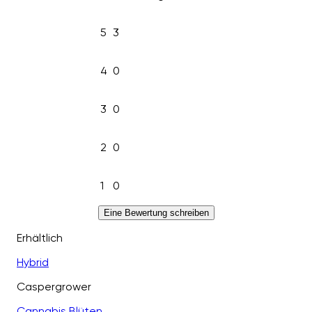
5
3
4
0
3
0
2
0
1
0
Eine Bewertung schreiben
Erhältlich
Hybrid
Caspergrower
Cannabis Blüten