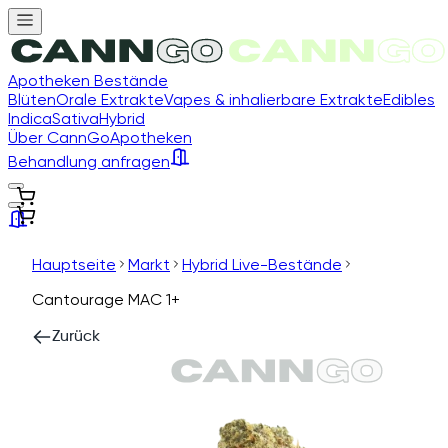
Apotheken Bestände
Blüten
Orale Extrakte
Vapes & inhalierbare Extrakte
Edibles
Indica
Sativa
Hybrid
Über CannGo
Apotheken
Behandlung anfragen
Hauptseite
Markt
Hybrid Live-Bestände
Cantourage MAC 1+
Zurück