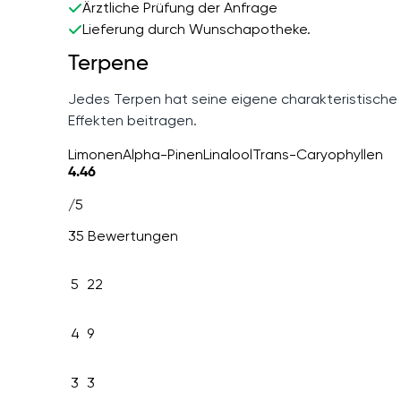
Ärztliche Prüfung der Anfrage
Lieferung durch Wunschapotheke.
Terpene
Jedes Terpen hat seine eigene charakteristische
Effekten beitragen.
Limonen
Alpha-Pinen
Linalool
Trans-Caryophyllen
4.46
/5
35 Bewertungen
5
22
4
9
3
3