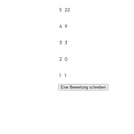
5
22
4
9
3
3
2
0
1
1
Eine Bewertung schreiben