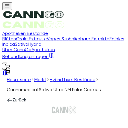
Apotheken Bestände
Blüten
Orale Extrakte
Vapes & inhalierbare Extrakte
Edibles
Indica
Sativa
Hybrid
Über CannGo
Apotheken
Behandlung anfragen
Hauptseite
Markt
Hybrid Live-Bestände
Cannamedical Sativa Ultra NM Polar Cookies
Zurück