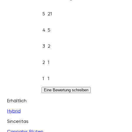
5
21
4
5
3
2
2
1
1
1
Eine Bewertung schreiben
Erhältlich
Hybrid
Sinceritas
Cannabis Blüten