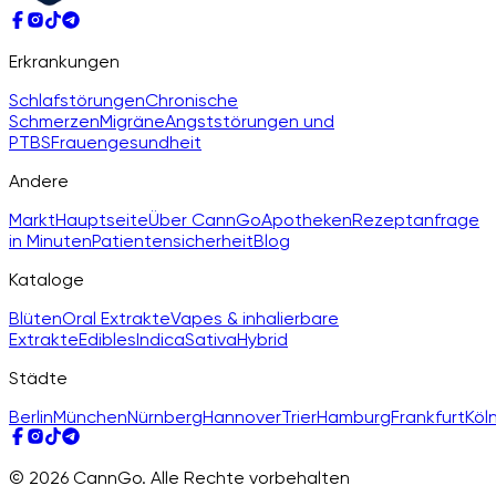
Erkrankungen
Schlafstörungen
Chronische
Schmerzen
Migräne
Angststörungen und
PTBS
Frauengesundheit
Andere
Markt
Hauptseite
Über CannGo
Apotheken
Rezeptanfrage
in Minuten
Patientensicherheit
Blog
Kataloge
Blüten
Oral Extrakte
Vapes & inhalierbare
Extrakte
Edibles
Indica
Sativa
Hybrid
Städte
Berlin
München
Nürnberg
Hannover
Trier
Hamburg
Frankfurt
Köl
© 2026 CannGo. Alle Rechte vorbehalten