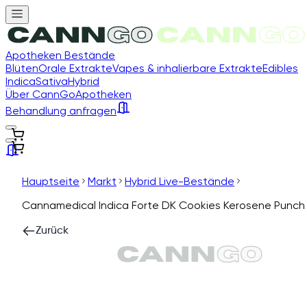
Apotheken Bestände
Blüten
Orale Extrakte
Vapes & inhalierbare Extrakte
Edibles
Indica
Sativa
Hybrid
Über CannGo
Apotheken
Behandlung anfragen
Hauptseite
Markt
Hybrid Live-Bestände
Cannamedical Indica Forte DK Cookies Kerosene Punch
Zurück