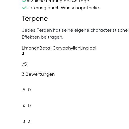
Ärztliche Prüfung der Anfrage
Lieferung durch Wunschapotheke.
Terpene
Jedes Terpen hat seine eigene charakteristische
Effekten beitragen.
Limonen
Beta-Caryophyllen
Linalool
3
/5
3 Bewertungen
5
0
4
0
3
3