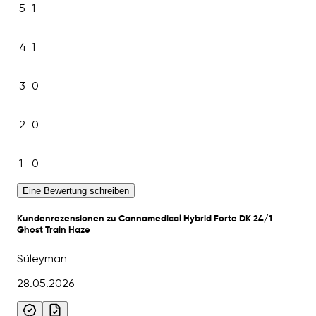
5
1
4
1
3
0
2
0
1
0
Eine Bewertung schreiben
Kundenrezensionen zu Cannamedical Hybrid Forte DK 24/1
Ghost Train Haze
Süleyman
28.05.2026