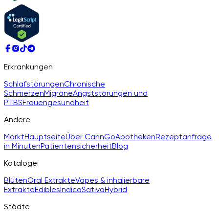
Erkrankungen
Schlafstörungen
Chronische
Schmerzen
Migräne
Angststörungen und
PTBS
Frauengesundheit
Andere
Markt
Hauptseite
Über CannGo
Apotheken
Rezeptanfrage
in Minuten
Patientensicherheit
Blog
Kataloge
Blüten
Oral Extrakte
Vapes & inhalierbare
Extrakte
Edibles
Indica
Sativa
Hybrid
Städte