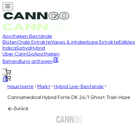
Apotheken Bestände
Blüten
Orale Extrakte
Vapes & inhalierbare Extrakte
Edibles
Indica
Sativa
Hybrid
Über CannGo
Apotheken
Behandlung anfragen
Hauptseite
Markt
Hybrid Live-Bestände
Cannamedical Hybrid Forte DK 24/1 Ghost Train Haze
Zurück