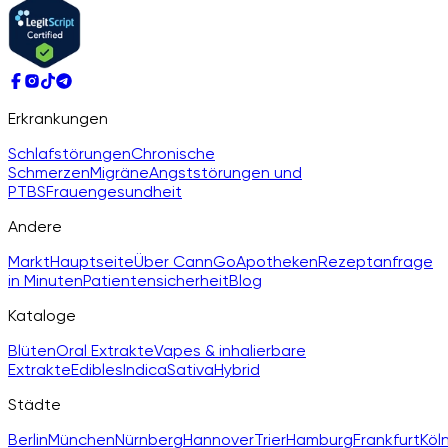
Erkrankungen
Schlafstörungen
Chronische
Schmerzen
Migräne
Angststörungen und
PTBS
Frauengesundheit
Andere
Markt
Hauptseite
Über CannGo
Apotheken
Rezeptanfrage
in Minuten
Patientensicherheit
Blog
Kataloge
Blüten
Oral Extrakte
Vapes & inhalierbare
Extrakte
Edibles
Indica
Sativa
Hybrid
Städte
Berlin
München
Nürnberg
Hannover
Trier
Hamburg
Frankfurt
Köl