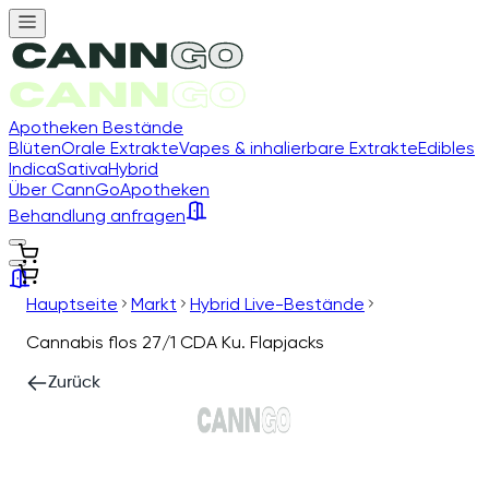
Apotheken Bestände
Blüten
Orale Extrakte
Vapes & inhalierbare Extrakte
Edibles
Indica
Sativa
Hybrid
Über CannGo
Apotheken
Behandlung anfragen
Hauptseite
Markt
Hybrid Live-Bestände
Cannabis flos 27/1 CDA Ku. Flapjacks
Zurück