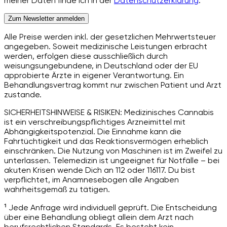
meiner Daten finde ich in der
Datenschutzerklärung
.
Zum Newsletter anmelden
Alle Preise werden inkl. der gesetzlichen Mehrwertsteuer
angegeben. Soweit medizinische Leistungen erbracht
werden, erfolgen diese ausschließlich durch
weisungsungebundene, in Deutschland oder der EU
approbierte Ärzte in eigener Verantwortung. Ein
Behandlungsvertrag kommt nur zwischen Patient und Arzt
zustande.
SICHERHEITSHINWEISE & RISIKEN: Medizinisches Cannabis
ist ein verschreibungspflichtiges Arzneimittel mit
Abhängigkeitspotenzial. Die Einnahme kann die
Fahrtüchtigkeit und das Reaktionsvermögen erheblich
einschränken. Die Nutzung von Maschinen ist im Zweifel zu
unterlassen. Telemedizin ist ungeeignet für Notfälle – bei
akuten Krisen wende Dich an 112 oder 116117. Du bist
verpflichtet, im Anamnesebogen alle Angaben
wahrheitsgemäß zu tätigen.
¹ Jede Anfrage wird individuell geprüft. Die Entscheidung
über eine Behandlung obliegt allein dem Arzt nach
berufsrechtlichen Standards. Es besteht kein