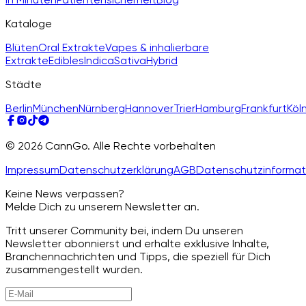
Kataloge
Blüten
Oral Extrakte
Vapes & inhalierbare
Extrakte
Edibles
Indica
Sativa
Hybrid
Städte
Berlin
München
Nürnberg
Hannover
Trier
Hamburg
Frankfurt
Köl
© 2026 CannGo. Alle Rechte vorbehalten
Impressum
Datenschutzerklärung
AGB
Datenschutzinformat
Keine News verpassen?
Melde Dich zu unserem Newsletter an.
Tritt unserer Community bei, indem Du unseren
Newsletter abonnierst und erhalte exklusive Inhalte,
Branchennachrichten und Tipps, die speziell für Dich
zusammengestellt wurden.