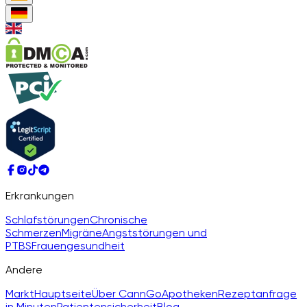
Erkrankungen
Schlafstörungen
Chronische
Schmerzen
Migräne
Angststörungen und
PTBS
Frauengesundheit
Andere
Markt
Hauptseite
Über CannGo
Apotheken
Rezeptanfrage
in Minuten
Patientensicherheit
Blog