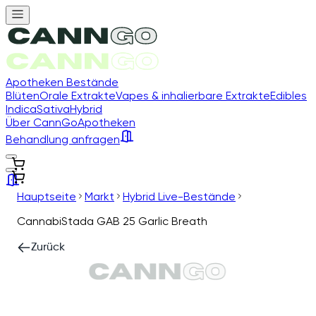
Apotheken Bestände
Blüten
Orale Extrakte
Vapes & inhalierbare Extrakte
Edibles
Indica
Sativa
Hybrid
Über CannGo
Apotheken
Behandlung anfragen
Hauptseite
Markt
Hybrid Live-Bestände
CannabiStada GAB 25 Garlic Breath
Zurück