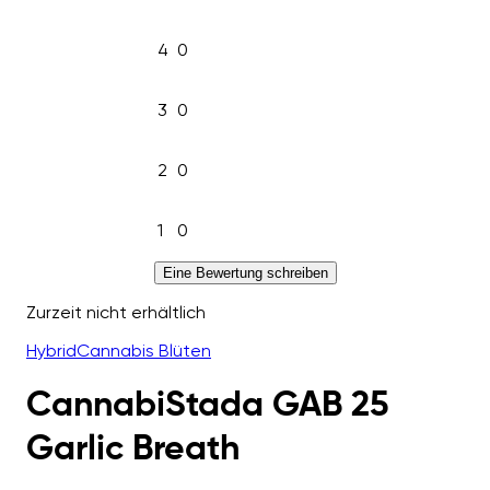
4
0
3
0
2
0
1
0
Eine Bewertung schreiben
Zurzeit nicht erhältlich
Hybrid
Cannabis Blüten
CannabiStada GAB 25
Garlic Breath