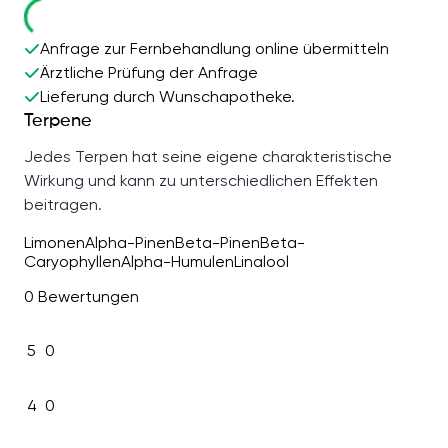
Anfrage zur Fernbehandlung online übermitteln
Ärztliche Prüfung der Anfrage
Lieferung durch Wunschapotheke.
Terpene
Jedes Terpen hat seine eigene charakteristische
Wirkung und kann zu unterschiedlichen Effekten
beitragen.
Limonen
Alpha-Pinen
Beta-Pinen
Beta-
Caryophyllen
Alpha-Humulen
Linalool
0 Bewertungen
5
0
4
0