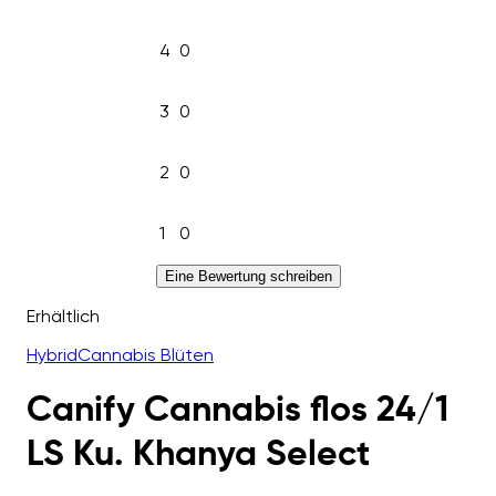
4
0
3
0
2
0
1
0
Eine Bewertung schreiben
Erhältlich
Hybrid
Cannabis Blüten
Canify Cannabis flos 24/1
LS Ku. Khanya Select