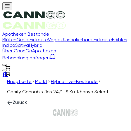
Apotheken Bestände
Blüten
Orale Extrakte
Vapes & inhalierbare Extrakte
Edibles
Indica
Sativa
Hybrid
Über CannGo
Apotheken
Behandlung anfragen
Hauptseite
Markt
Hybrid Live-Bestände
Canify Cannabis flos 24/1 LS Ku. Khanya Select
Zurück