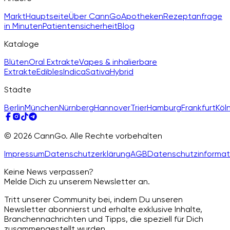
Markt
Hauptseite
Über CannGo
Apotheken
Rezeptanfrage
in Minuten
Patientensicherheit
Blog
Kataloge
Blüten
Oral Extrakte
Vapes & inhalierbare
Extrakte
Edibles
Indica
Sativa
Hybrid
Städte
Berlin
München
Nürnberg
Hannover
Trier
Hamburg
Frankfurt
Köl
© 2026 CannGo. Alle Rechte vorbehalten
Impressum
Datenschutzerklärung
AGB
Datenschutzinformat
Keine News verpassen?
Melde Dich zu unserem Newsletter an.
Tritt unserer Community bei, indem Du unseren
Newsletter abonnierst und erhalte exklusive Inhalte,
Branchennachrichten und Tipps, die speziell für Dich
zusammengestellt wurden.