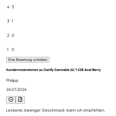
4
3
3
1
2
0
1
0
Eine Bewertung schreiben
Kundenrezensionen zu Canify Cannabis 22/1 CZE Acai Berry
Philipp
26.07.2026
Leckerer, beeriger Geschmack-kann ich empfehlen.