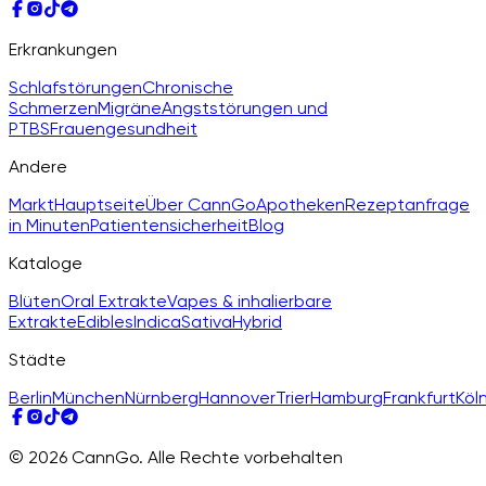
Erkrankungen
Schlafstörungen
Chronische
Schmerzen
Migräne
Angststörungen und
PTBS
Frauengesundheit
Andere
Markt
Hauptseite
Über CannGo
Apotheken
Rezeptanfrage
in Minuten
Patientensicherheit
Blog
Kataloge
Blüten
Oral Extrakte
Vapes & inhalierbare
Extrakte
Edibles
Indica
Sativa
Hybrid
Städte
Berlin
München
Nürnberg
Hannover
Trier
Hamburg
Frankfurt
Köl
© 2026 CannGo. Alle Rechte vorbehalten