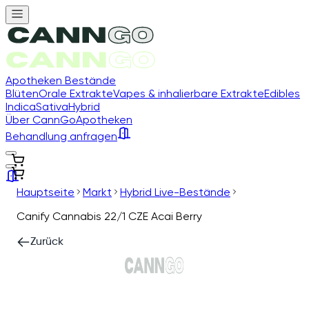
Apotheken Bestände
Blüten
Orale Extrakte
Vapes & inhalierbare Extrakte
Edibles
Indica
Sativa
Hybrid
Über CannGo
Apotheken
Behandlung anfragen
Hauptseite
Markt
Hybrid Live-Bestände
Canify Cannabis 22/1 CZE Acai Berry
Zurück