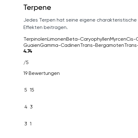
Terpene
Jedes Terpen hat seine eigene charakteristische
Effekten beitragen.
Terpinolen
Limonen
Beta-Caryophyllen
Myrcen
Cis-
Guaien
Gamma-Cadinen
Trans-Bergamoten
Trans
4.74
/5
19 Bewertungen
5
15
4
3
3
1