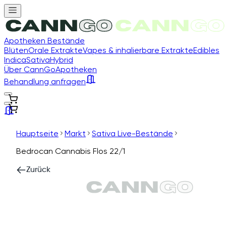
Apotheken Bestände
Blüten
Orale Extrakte
Vapes & inhalierbare Extrakte
Edibles
Indica
Sativa
Hybrid
Über CannGo
Apotheken
Behandlung anfragen
Hauptseite
Markt
Sativa Live-Bestände
Bedrocan Cannabis Flos 22/1
Zurück