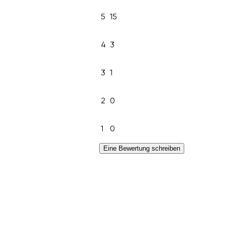
5
15
4
3
3
1
2
0
1
0
Eine Bewertung schreiben