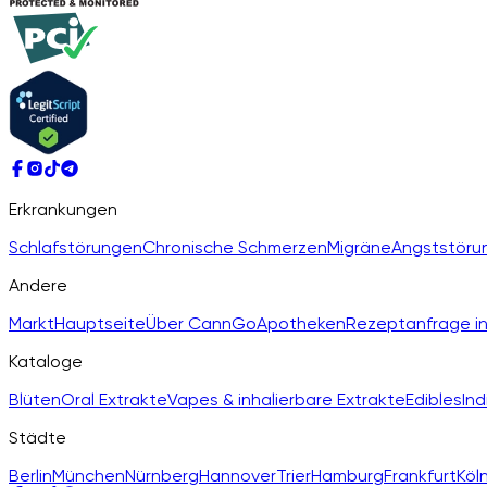
Erkrankungen
Schlafstörungen
Chronische Schmerzen
Migräne
Angststöru
Andere
Markt
Hauptseite
Über CannGo
Apotheken
Rezeptanfrage in
Kataloge
Blüten
Oral Extrakte
Vapes & inhalierbare Extrakte
Edibles
Ind
Städte
Berlin
München
Nürnberg
Hannover
Trier
Hamburg
Frankfurt
Köl