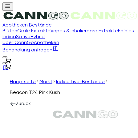
Apotheken Bestände
Blüten
Orale Extrakte
Vapes & inhalierbare Extrakte
Edibles
Indica
Sativa
Hybrid
Über CannGo
Apotheken
Behandlung anfragen
Hauptseite
Markt
Indica Live-Bestände
Beacon T24 Pink Kush
Zurück