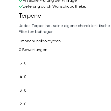
Ärztliche Prüfung der Anfrage
Lieferung durch Wunschapotheke.
Terpene
Jedes Terpen hat seine eigene charakteristische
Effekten beitragen.
Limonen
Linalool
Myrcen
0 Bewertungen
5
0
4
0
3
0
2
0