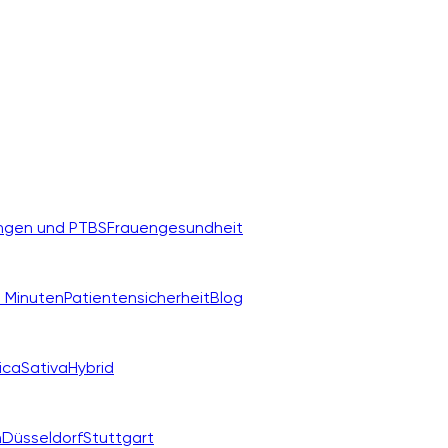
ngen und PTBS
Frauengesundheit
 Minuten
Patientensicherheit
Blog
ica
Sativa
Hybrid
n
Düsseldorf
Stuttgart