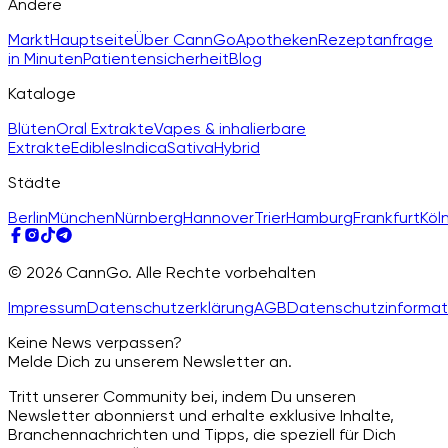
Andere
Markt
Hauptseite
Über CannGo
Apotheken
Rezeptanfrage
in Minuten
Patientensicherheit
Blog
Kataloge
Blüten
Oral Extrakte
Vapes & inhalierbare
Extrakte
Edibles
Indica
Sativa
Hybrid
Städte
Berlin
München
Nürnberg
Hannover
Trier
Hamburg
Frankfurt
Köl
© 2026 CannGo. Alle Rechte vorbehalten
Impressum
Datenschutzerklärung
AGB
Datenschutzinformat
Keine News verpassen?
Melde Dich zu unserem Newsletter an.
Tritt unserer Community bei, indem Du unseren
Newsletter abonnierst und erhalte exklusive Inhalte,
Branchennachrichten und Tipps, die speziell für Dich