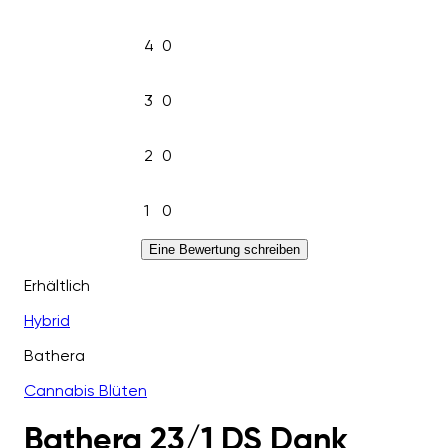
4
0
3
0
2
0
1
0
Eine Bewertung schreiben
Erhältlich
Hybrid
Bathera
Cannabis Blüten
Bathera 23/1 DS Dank