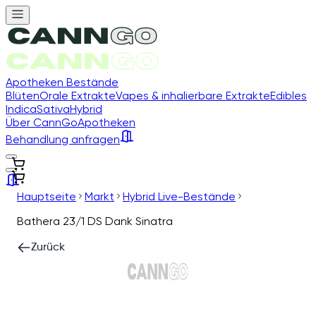
Apotheken Bestände
Blüten
Orale Extrakte
Vapes & inhalierbare Extrakte
Edibles
Indica
Sativa
Hybrid
Über CannGo
Apotheken
Behandlung anfragen
Hauptseite
Markt
Hybrid Live-Bestände
Bathera 23/1 DS Dank Sinatra
Zurück