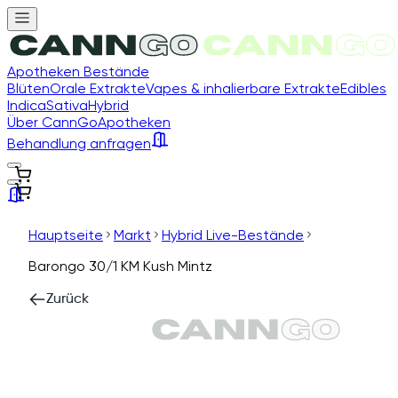
Apotheken Bestände
Blüten
Orale Extrakte
Vapes & inhalierbare Extrakte
Edibles
Indica
Sativa
Hybrid
Über CannGo
Apotheken
Behandlung anfragen
Hauptseite
Markt
Hybrid Live-Bestände
Barongo 30/1 KM Kush Mintz
Zurück