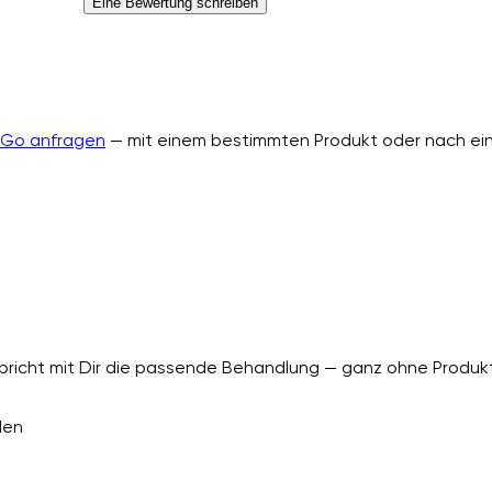
Eine Bewertung schreiben
nGo anfragen
— mit einem bestimmten Produkt oder nach ein
richt mit Dir die passende Behandlung — ganz ohne Produkt
den