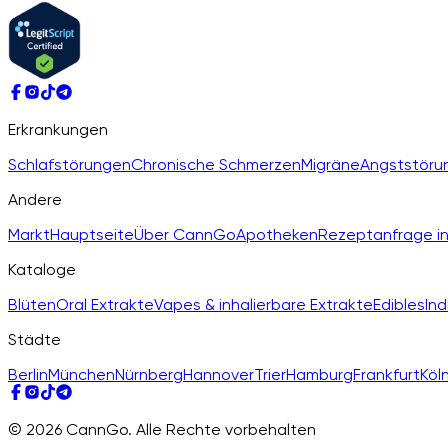
Erkrankungen
Schlafstörungen
Chronische Schmerzen
Migräne
Angststöru
Andere
Markt
Hauptseite
Über CannGo
Apotheken
Rezeptanfrage in
Kataloge
Blüten
Oral Extrakte
Vapes & inhalierbare Extrakte
Edibles
Ind
Städte
Berlin
München
Nürnberg
Hannover
Trier
Hamburg
Frankfurt
Köl
© 2026 CannGo. Alle Rechte vorbehalten