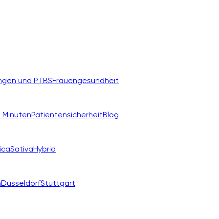
ngen und PTBS
Frauengesundheit
 Minuten
Patientensicherheit
Blog
ica
Sativa
Hybrid
n
Düsseldorf
Stuttgart