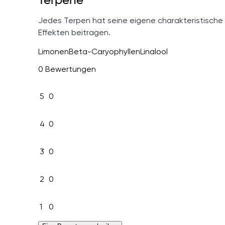
Terpene
Jedes Terpen hat seine eigene charakteristische
Effekten beitragen.
Limonen
Beta-Caryophyllen
Linalool
0 Bewertungen
5
0
4
0
3
0
2
0
1
0