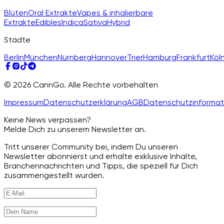
Blüten
Oral Extrakte
Vapes & inhalierbare
Extrakte
Edibles
Indica
Sativa
Hybrid
Städte
Berlin
München
Nürnberg
Hannover
Trier
Hamburg
Frankfurt
Köl
© 2026 CannGo. Alle Rechte vorbehalten
Impressum
Datenschutzerklärung
AGB
Datenschutzinformat
Keine News verpassen?
Melde Dich zu unserem Newsletter an.
Tritt unserer Community bei, indem Du unseren
Newsletter abonnierst und erhalte exklusive Inhalte,
Branchennachrichten und Tipps, die speziell für Dich
zusammengestellt wurden.