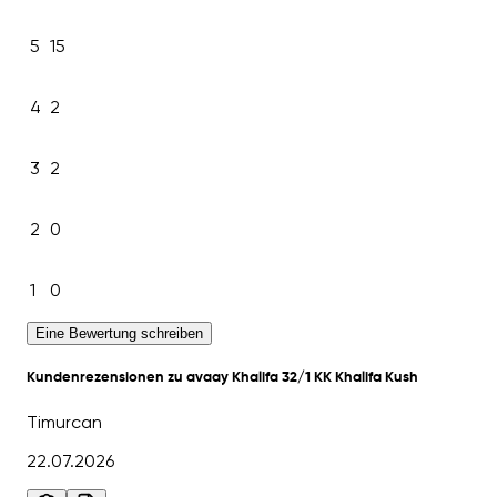
5
15
4
2
3
2
2
0
1
0
Eine Bewertung schreiben
Kundenrezensionen zu avaay Khalifa 32/1 KK Khalifa Kush
Timurcan
22.07.2026