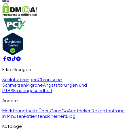
Erkrankungen
Schlafstörungen
Chronische
Schmerzen
Migräne
Angststörungen und
PTBS
Frauengesundheit
Andere
Markt
Hauptseite
Über CannGo
Apotheken
Rezeptanfrage
in Minuten
Patientensicherheit
Blog
Kataloge