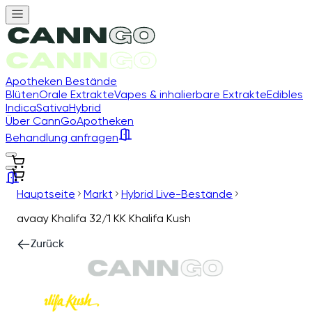
Apotheken Bestände
Blüten
Orale Extrakte
Vapes & inhalierbare Extrakte
Edibles
Indica
Sativa
Hybrid
Über CannGo
Apotheken
Behandlung anfragen
Hauptseite
Markt
Hybrid Live-Bestände
avaay Khalifa 32/1 KK Khalifa Kush
Zurück