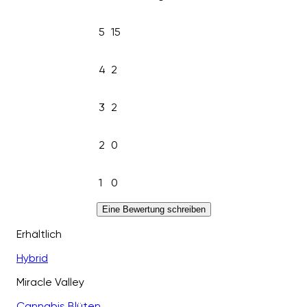
5
15
4
2
3
2
2
0
1
0
Eine Bewertung schreiben
Erhältlich
Hybrid
Miracle Valley
Cannabis Blüten