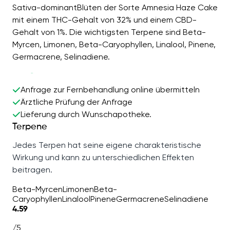
Sativa-dominantBlüten der Sorte Amnesia Haze Cake
mit einem THC-Gehalt von 32% und einem CBD-
Gehalt von 1%. Die wichtigsten Terpene sind Beta-
Myrcen, Limonen, Beta-Caryophyllen, Linalool, Pinene,
Germacrene, Selinadiene.
Anfrage zur Fernbehandlung online übermitteln
Ärztliche Prüfung der Anfrage
Lieferung durch Wunschapotheke.
Terpene
Jedes Terpen hat seine eigene charakteristische
Wirkung und kann zu unterschiedlichen Effekten
beitragen.
Beta-Myrcen
Limonen
Beta-
Caryophyllen
Linalool
Pinene
Germacrene
Selinadiene
4.59
/5