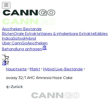
Apotheken Bestände
Blüten
Orale Extrakte
Vapes & inhalierbare Extrakte
Edibles
Indica
Sativa
Hybrid
Über CannGo
Apotheken
Behandlung anfragen
Hauptseite
Markt
Hybrid Live-Bestände
avaay 32/1 AHC Amnesia Haze Cake
Zurück