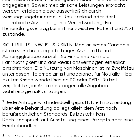
angegeben. Soweit medizinische Leistungen erbracht
werden, erfolgen diese ausschließlich durch
weisungsungebundene, in Deutschland oder der EU
approbierte Ärzte in eigener Verantwortung. Ein
Behandlungsvertrag kommt nur zwischen Patient und Arzt
zustande.
SICHERHEITSHINWEISE & RISIKEN: Medizinisches Cannabis
ist ein verschreibungspflichtiges Arzneimittel mit
Abhängigkeitspotenzial. Die Einnahme kann die
Fahrtüchtigkeit und das Reaktionsvermögen erheblich
einschränken. Die Nutzung von Maschinen ist im Zweifel zu
unterlassen. Telemedizin ist ungeeignet für Notfälle – bei
akuten Krisen wende Dich an 112 oder 116117. Du bist
verpflichtet, im Anamnesebogen alle Angaben
wahrheitsgemäß zu tätigen.
¹ Jede Anfrage wird individuell geprüft. Die Entscheidung
über eine Behandlung obliegt allein dem Arzt nach
berufsrechtlichen Standards. Es besteht kein
Rechtsanspruch auf Ausstellung eines Rezepts oder eine
Fernbehandlung.
² Die Gebühr (14,99 €) dient der Anfragebearbeitung.