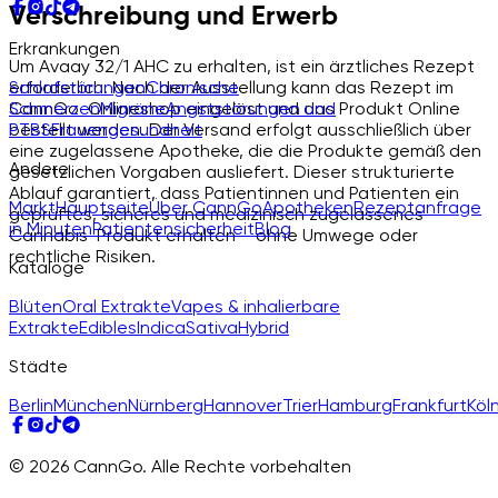
Verschreibung und Erwerb
Erkrankungen
Um Avaay 32/1 AHC zu erhalten, ist ein ärztliches Rezept
erforderlich. Nach der Ausstellung kann das Rezept im
Schlafstörungen
Chronische
CannGo-Onlineshop eingelöst und das Produkt Online
Schmerzen
Migräne
Angststörungen und
bestellt werden. Der Versand erfolgt ausschließlich über
PTBS
Frauengesundheit
eine zugelassene Apotheke, die die Produkte gemäß den
Andere
gesetzlichen Vorgaben ausliefert. Dieser strukturierte
Ablauf garantiert, dass Patientinnen und Patienten ein
Markt
Hauptseite
Über CannGo
Apotheken
Rezeptanfrage
geprüftes, sicheres und medizinisch zugelassenes
in Minuten
Patientensicherheit
Blog
Cannabis-Produkt erhalten – ohne Umwege oder
rechtliche Risiken.
Kataloge
Blüten
Oral Extrakte
Vapes & inhalierbare
Extrakte
Edibles
Indica
Sativa
Hybrid
Städte
Berlin
München
Nürnberg
Hannover
Trier
Hamburg
Frankfurt
Köl
© 2026 CannGo. Alle Rechte vorbehalten