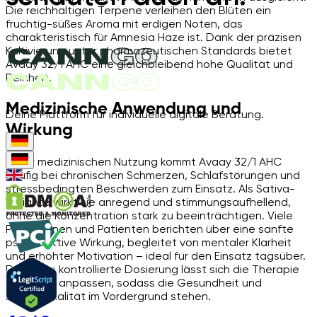
Die reichhaltigen Terpene verleihen den Blüten ein
fruchtig-süßes Aroma mit erdigen Noten, das
charakteristisch für Amnesia Haze ist. Dank der präzisen
Kultivierung unter pharmazeutischen Standards bietet
Avaay 32/1 AHC eine gleichbleibend hohe Qualität und
Reinheit.
Medizinische Anwendung und
Deine Plattform für individuelle digitale Beratung.
Wirkung
In der medizinischen Nutzung kommt Avaay 32/1 AHC
häufig bei chronischen Schmerzen, Schlafstörungen und
stressbedingten Beschwerden zum Einsatz. Als Sativa-
Variante wirkt sie anregend und stimmungsaufhellend,
ohne die Konzentration stark zu beeinträchtigen. Viele
Patientinnen und Patienten berichten über eine sanfte
psychoaktive Wirkung, begleitet von mentaler Klarheit
und erhöhter Motivation – ideal für den Einsatz tagsüber.
Durch die kontrollierte Dosierung lässt sich die Therapie
individuell anpassen, sodass die Gesundheit und
Lebensqualität im Vordergrund stehen.