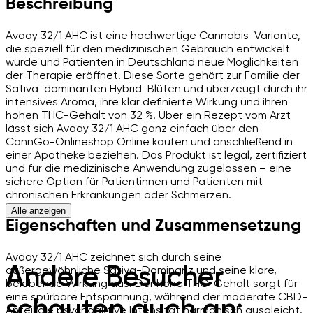
Beschreibung
Avaay 32/1 AHC ist eine hochwertige Cannabis-Variante,
die speziell für den medizinischen Gebrauch entwickelt
wurde und Patienten in Deutschland neue Möglichkeiten
der Therapie eröffnet. Diese Sorte gehört zur Familie der
Sativa-dominanten Hybrid-Blüten und überzeugt durch ihr
intensives Aroma, ihre klar definierte Wirkung und ihren
hohen THC-Gehalt von 32 %. Über ein Rezept vom Arzt
lässt sich Avaay 32/1 AHC ganz einfach über den
CannGo-Onlineshop Online kaufen und anschließend in
einer Apotheke beziehen. Das Produkt ist legal, zertifiziert
und für die medizinische Anwendung zugelassen – eine
sichere Option für Patientinnen und Patienten mit
chronischen Erkrankungen oder Schmerzen.
Alle anzeigen
Eigenschaften und Zusammensetzung
Avaay 32/1 AHC zeichnet sich durch seine
Andere Besucher
außergewöhnliche Sativa-Dominanz und seine klare,
belebende Wirkung aus. Der hohe THC-Gehalt sorgt für
eine spürbare Entspannung, während der moderate CBD-
schauten auch an:
Anteil die psychoaktive Intensität harmonisch ausgleicht.