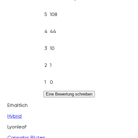
5
108
4
44
3
10
2
1
1
0
Eine Bewertung schreiben
Erhältlich
Hybrid
Lyonleaf
Cannabis Blüten