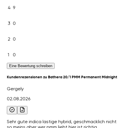
4
9
3
0
2
0
1
0
Eine Bewertung schreiben
Kundenrezensionen zu Bathera 20/1 PMM Permanent Midnight
Gergely
02.08.2026
Sehr gute indica lastige hybrid, geschmacklich nicht
so meins aber wer pmm liebt hier ist richtig