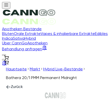
Apotheken Bestände
Blüten
Orale Extrakte
Vapes & inhalierbare Extrakte
Edibles
Indica
Sativa
Hybrid
Über CannGo
Apotheken
Behandlung anfragen
Hauptseite
Markt
Hybrid Live-Bestände
Bathera 20/1 PMM Permanent Midnight
Zurück