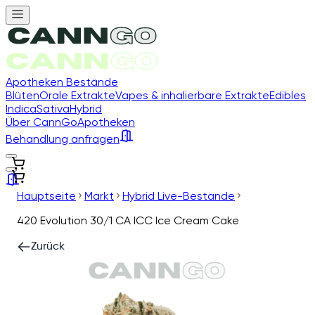
Apotheken Bestände
Blüten
Orale Extrakte
Vapes & inhalierbare Extrakte
Edibles
Indica
Sativa
Hybrid
Über CannGo
Apotheken
Behandlung anfragen
Hauptseite
Markt
Hybrid Live-Bestände
420 Evolution 30/1 CA ICC Ice Cream Cake
Zurück