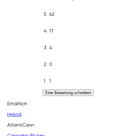
5
62
4
17
3
4
2
0
1
1
Eine Bewertung schreiben
Erhältlich
Hybrid
AtlantiCann
Cannabis Blüten