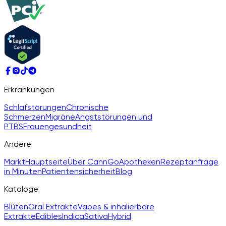
Erkrankungen
Schlafstörungen
Chronische
Schmerzen
Migräne
Angststörungen und
PTBS
Frauengesundheit
Andere
Markt
Hauptseite
Über CannGo
Apotheken
Rezeptanfrage
in Minuten
Patientensicherheit
Blog
Kataloge
Blüten
Oral Extrakte
Vapes & inhalierbare
Extrakte
Edibles
Indica
Sativa
Hybrid