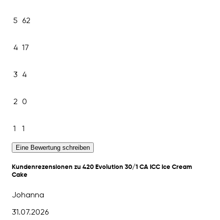
5
62
4
17
3
4
2
0
1
1
Eine Bewertung schreiben
Kundenrezensionen zu 420 Evolution 30/1 CA ICC Ice Cream
Cake
Johanna
31.07.2026