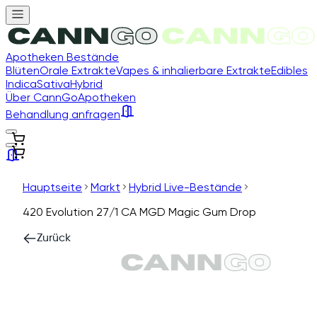
Apotheken Bestände
Blüten
Orale Extrakte
Vapes & inhalierbare Extrakte
Edibles
Indica
Sativa
Hybrid
Über CannGo
Apotheken
Behandlung anfragen
Hauptseite
Markt
Hybrid Live-Bestände
420 Evolution 27/1 CA MGD Magic Gum Drop
Zurück