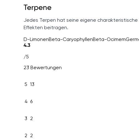
Terpene
Jedes Terpen hat seine eigene charakteristische
Effekten beitragen.
D-Limonen
Beta-Caryophyllen
Beta-Ocimem
Germ
4.3
/5
23 Bewertungen
5
13
4
6
3
2
2
2