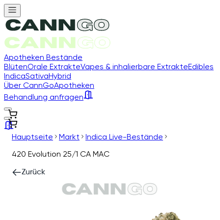
Apotheken Bestände
Blüten
Orale Extrakte
Vapes & inhalierbare Extrakte
Edibles
Indica
Sativa
Hybrid
Über CannGo
Apotheken
Behandlung anfragen
Hauptseite
Markt
Indica Live-Bestände
420 Evolution 25/1 CA MAC
Zurück