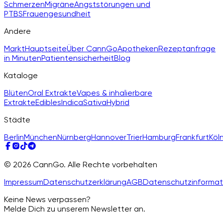
Schmerzen
Migräne
Angststörungen und
PTBS
Frauengesundheit
Andere
Markt
Hauptseite
Über CannGo
Apotheken
Rezeptanfrage
in Minuten
Patientensicherheit
Blog
Kataloge
Blüten
Oral Extrakte
Vapes & inhalierbare
Extrakte
Edibles
Indica
Sativa
Hybrid
Städte
Berlin
München
Nürnberg
Hannover
Trier
Hamburg
Frankfurt
Köl
© 2026 CannGo. Alle Rechte vorbehalten
Impressum
Datenschutzerklärung
AGB
Datenschutzinformat
Keine News verpassen?
Melde Dich zu unserem Newsletter an.