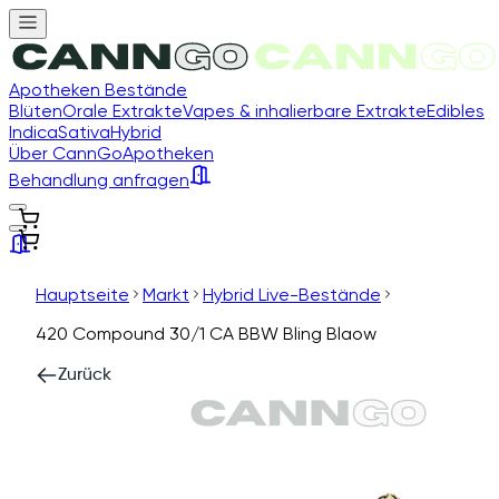
Apotheken Bestände
Blüten
Orale Extrakte
Vapes & inhalierbare Extrakte
Edibles
Indica
Sativa
Hybrid
Über CannGo
Apotheken
Behandlung anfragen
Hauptseite
Markt
Hybrid Live-Bestände
420 Compound 30/1 CA BBW Bling Blaow
Zurück