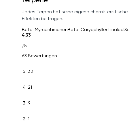
Terpene
Jedes Terpen hat seine eigene charakteristische
Effekten beitragen.
Beta-Myrcen
Limonen
Beta-Caryophyllen
Linalool
Se
4.33
/5
63 Bewertungen
5
32
4
21
3
9
2
1