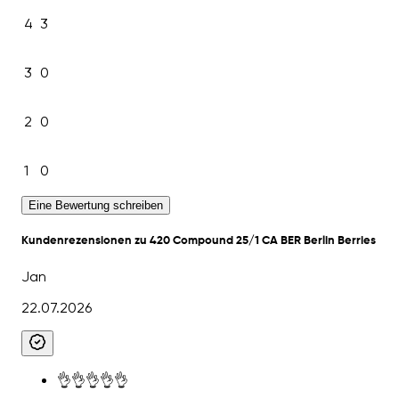
4
3
3
0
2
0
1
0
Eine Bewertung schreiben
Kundenrezensionen zu 420 Compound 25/1 CA BER Berlin Berries
Jan
22.07.2026
👌👌👌👌👌