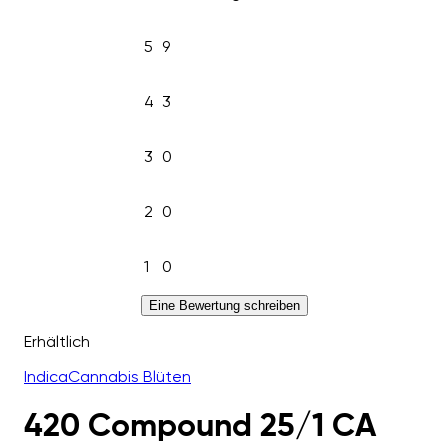
5
9
4
3
3
0
2
0
1
0
Eine Bewertung schreiben
Erhältlich
Indica
Cannabis Blüten
420 Compound 25/1 CA