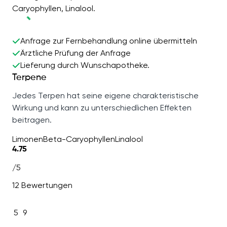
Caryophyllen, Linalool.
Anfrage zur Fernbehandlung online übermitteln
Ärztliche Prüfung der Anfrage
Lieferung durch Wunschapotheke.
Terpene
Jedes Terpen hat seine eigene charakteristische
Wirkung und kann zu unterschiedlichen Effekten
beitragen.
Limonen
Beta-Caryophyllen
Linalool
4.75
/5
12 Bewertungen
5
9