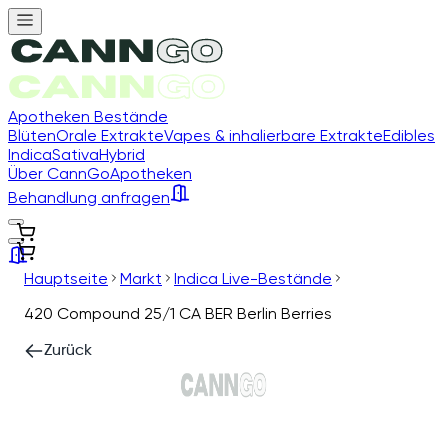
Apotheken Bestände
Blüten
Orale Extrakte
Vapes & inhalierbare Extrakte
Edibles
Indica
Sativa
Hybrid
Über CannGo
Apotheken
Behandlung anfragen
Hauptseite
Markt
Indica Live-Bestände
420 Compound 25/1 CA BER Berlin Berries
Zurück