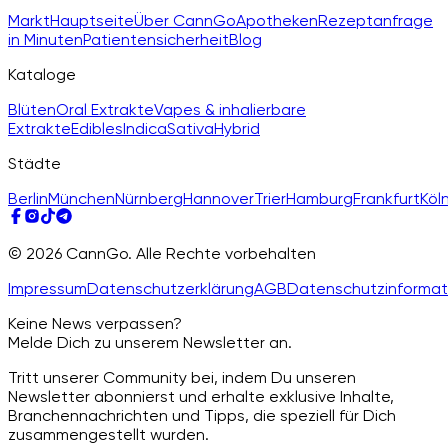
Markt
Hauptseite
Über CannGo
Apotheken
Rezeptanfrage
in Minuten
Patientensicherheit
Blog
Kataloge
Blüten
Oral Extrakte
Vapes & inhalierbare
Extrakte
Edibles
Indica
Sativa
Hybrid
Städte
Berlin
München
Nürnberg
Hannover
Trier
Hamburg
Frankfurt
Köl
© 2026 CannGo. Alle Rechte vorbehalten
Impressum
Datenschutzerklärung
AGB
Datenschutzinformat
Keine News verpassen?
Melde Dich zu unserem Newsletter an.
Tritt unserer Community bei, indem Du unseren
Newsletter abonnierst und erhalte exklusive Inhalte,
Branchennachrichten und Tipps, die speziell für Dich
zusammengestellt wurden.