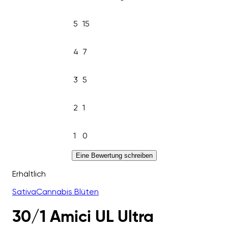
5
15
4
7
3
5
2
1
1
0
Eine Bewertung schreiben
Erhältlich
Sativa
Cannabis Blüten
30/1 Amici UL Ultra