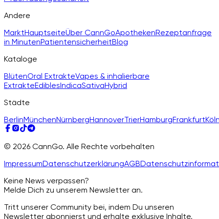
Andere
Markt
Hauptseite
Über CannGo
Apotheken
Rezeptanfrage
in Minuten
Patientensicherheit
Blog
Kataloge
Blüten
Oral Extrakte
Vapes & inhalierbare
Extrakte
Edibles
Indica
Sativa
Hybrid
Städte
Berlin
München
Nürnberg
Hannover
Trier
Hamburg
Frankfurt
Köl
© 2026 CannGo. Alle Rechte vorbehalten
Impressum
Datenschutzerklärung
AGB
Datenschutzinformat
Keine News verpassen?
Melde Dich zu unserem Newsletter an.
Tritt unserer Community bei, indem Du unseren
Newsletter abonnierst und erhalte exklusive Inhalte,