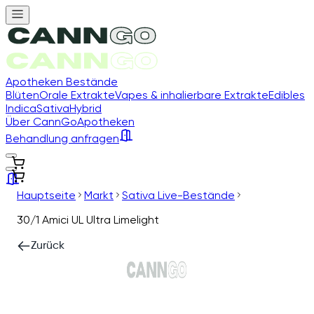
Apotheken Bestände
Blüten
Orale Extrakte
Vapes & inhalierbare Extrakte
Edibles
Indica
Sativa
Hybrid
Über CannGo
Apotheken
Behandlung anfragen
Hauptseite
Markt
Sativa Live-Bestände
30/1 Amici UL Ultra Limelight
Zurück