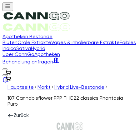
Apotheken Bestände
Blüten
Orale Extrakte
Vapes & inhalierbare Extrakte
Edibles
Indica
Sativa
Hybrid
Über CannGo
Apotheken
Behandlung anfragen
Hauptseite
Markt
Hybrid Live-Bestände
187 Cannabisflower PPP THC22 classics Phantasia
Purp
Zurück