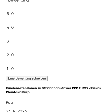
1 Bewertung
5
0
4
0
3
1
2
0
1
0
Eine Bewertung schreiben
Kundenrezensionen zu 187 Cannabisflower PPP THC22 classics
Phantasia Purp
Paul
23.04.2026