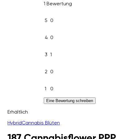
1 Bewertung
5
0
4
0
3
1
2
0
1
0
Eine Bewertung schreiben
Erhältlich
Hybrid
Cannabis Blüten
187 Cannabisflower PPP