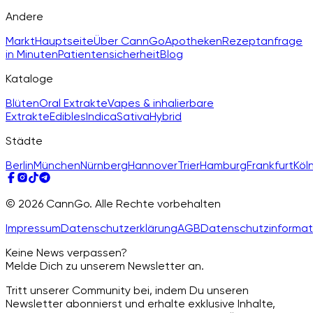
Andere
Markt
Hauptseite
Über CannGo
Apotheken
Rezeptanfrage
in Minuten
Patientensicherheit
Blog
Kataloge
Blüten
Oral Extrakte
Vapes & inhalierbare
Extrakte
Edibles
Indica
Sativa
Hybrid
Städte
Berlin
München
Nürnberg
Hannover
Trier
Hamburg
Frankfurt
Köl
© 2026 CannGo. Alle Rechte vorbehalten
Impressum
Datenschutzerklärung
AGB
Datenschutzinformat
Keine News verpassen?
Melde Dich zu unserem Newsletter an.
Tritt unserer Community bei, indem Du unseren
Newsletter abonnierst und erhalte exklusive Inhalte,