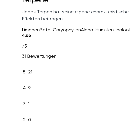
Terpene
Jedes Terpen hat seine eigene charakteristische
Effekten beitragen.
Limonen
Beta-Caryophyllen
Alpha-Humulen
Linalool
4.65
/5
31 Bewertungen
5
21
4
9
3
1
2
0