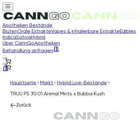
Apotheken Bestände
Blüten
Orale Extrakte
Vapes & inhalierbare Extrakte
Edibles
Indica
Sativa
Hybrid
Über CannGo
Apotheken
Behandlung anfragen
Hauptseite
Markt
Hybrid Live-Bestände
TRUU PS 30:01 Animal Mints x Bubba Kush
Zurück