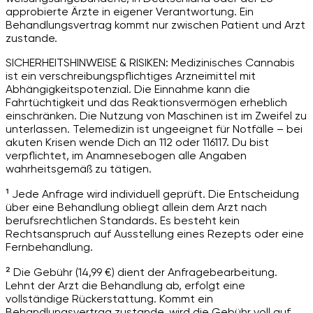
approbierte Ärzte in eigener Verantwortung. Ein
Behandlungsvertrag kommt nur zwischen Patient und Arzt
zustande.
SICHERHEITSHINWEISE & RISIKEN: Medizinisches Cannabis
ist ein verschreibungspflichtiges Arzneimittel mit
Abhängigkeitspotenzial. Die Einnahme kann die
Fahrtüchtigkeit und das Reaktionsvermögen erheblich
einschränken. Die Nutzung von Maschinen ist im Zweifel zu
unterlassen. Telemedizin ist ungeeignet für Notfälle – bei
akuten Krisen wende Dich an 112 oder 116117. Du bist
verpflichtet, im Anamnesebogen alle Angaben
wahrheitsgemäß zu tätigen.
¹ Jede Anfrage wird individuell geprüft. Die Entscheidung
über eine Behandlung obliegt allein dem Arzt nach
berufsrechtlichen Standards. Es besteht kein
Rechtsanspruch auf Ausstellung eines Rezepts oder eine
Fernbehandlung.
² Die Gebühr (14,99 €) dient der Anfragebearbeitung.
Lehnt der Arzt die Behandlung ab, erfolgt eine
vollständige Rückerstattung. Kommt ein
Behandlungsvertrag zustande, wird die Gebühr voll auf