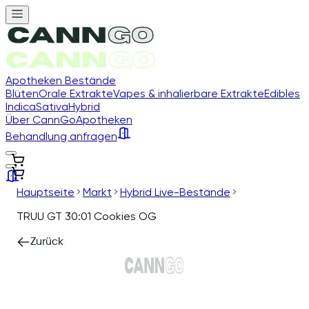
Apotheken Bestände
Blüten
Orale Extrakte
Vapes & inhalierbare Extrakte
Edibles
Indica
Sativa
Hybrid
Über CannGo
Apotheken
Behandlung anfragen
Hauptseite
Markt
Hybrid Live-Bestände
TRUU GT 30:01 Cookies OG
Zurück