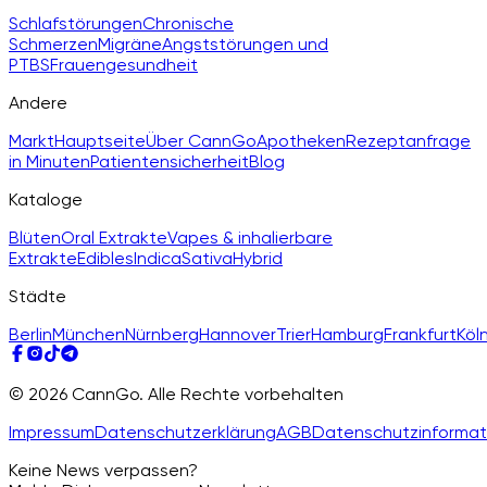
Schlafstörungen
Chronische
Schmerzen
Migräne
Angststörungen und
PTBS
Frauengesundheit
Andere
Markt
Hauptseite
Über CannGo
Apotheken
Rezeptanfrage
in Minuten
Patientensicherheit
Blog
Kataloge
Blüten
Oral Extrakte
Vapes & inhalierbare
Extrakte
Edibles
Indica
Sativa
Hybrid
Städte
Berlin
München
Nürnberg
Hannover
Trier
Hamburg
Frankfurt
Köl
© 2026 CannGo. Alle Rechte vorbehalten
Impressum
Datenschutzerklärung
AGB
Datenschutzinformat
Keine News verpassen?