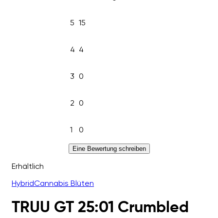
5
15
4
4
3
0
2
0
1
0
Eine Bewertung schreiben
Erhältlich
Hybrid
Cannabis Blüten
TRUU GT 25:01 Crumbled