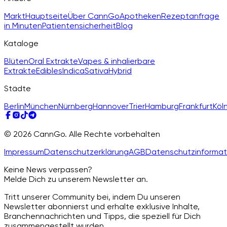
Markt
Hauptseite
Über CannGo
Apotheken
Rezeptanfrage
in Minuten
Patientensicherheit
Blog
Kataloge
Blüten
Oral Extrakte
Vapes & inhalierbare
Extrakte
Edibles
Indica
Sativa
Hybrid
Städte
Berlin
München
Nürnberg
Hannover
Trier
Hamburg
Frankfurt
Köl
© 2026 CannGo. Alle Rechte vorbehalten
Impressum
Datenschutzerklärung
AGB
Datenschutzinformat
Keine News verpassen?
Melde Dich zu unserem Newsletter an.
Tritt unserer Community bei, indem Du unseren
Newsletter abonnierst und erhalte exklusive Inhalte,
Branchennachrichten und Tipps, die speziell für Dich
zusammengestellt wurden.