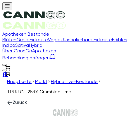
Apotheken Bestände
Blüten
Orale Extrakte
Vapes & inhalierbare Extrakte
Edibles
Indica
Sativa
Hybrid
Über CannGo
Apotheken
Behandlung anfragen
Hauptseite
Markt
Hybrid Live-Bestände
TRUU GT 25:01 Crumbled Lime
Zurück