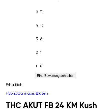
5
11
4
13
3
6
2
1
1
0
Eine Bewertung schreiben
Erhältlich
Hybrid
Cannabis Blüten
THC AKUT FB 24 KM Kush