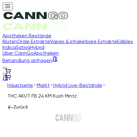
Apotheken Bestände
Blüten
Orale Extrakte
Vapes & inhalierbare Extrakte
Edibles
Indica
Sativa
Hybrid
Über CannGo
Apotheken
Behandlung anfragen
Hauptseite
Markt
Hybrid Live-Bestände
THC AKUT FB 24 KM Kush Mintz
Zurück