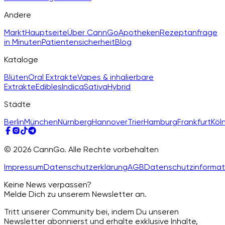
Andere
Markt
Hauptseite
Über CannGo
Apotheken
Rezeptanfrage
in Minuten
Patientensicherheit
Blog
Kataloge
Blüten
Oral Extrakte
Vapes & inhalierbare
Extrakte
Edibles
Indica
Sativa
Hybrid
Städte
Berlin
München
Nürnberg
Hannover
Trier
Hamburg
Frankfurt
Köl
© 2026 CannGo. Alle Rechte vorbehalten
Impressum
Datenschutzerklärung
AGB
Datenschutzinformat
Keine News verpassen?
Melde Dich zu unserem Newsletter an.
Tritt unserer Community bei, indem Du unseren
Newsletter abonnierst und erhalte exklusive Inhalte,