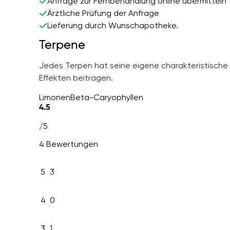
Anfrage zur Fernbehandlung online übermitteln
Ärztliche Prüfung der Anfrage
Lieferung durch Wunschapotheke.
Terpene
Jedes Terpen hat seine eigene charakteristische
Effekten beitragen.
Limonen
Beta-Caryophyllen
4.5
/5
4 Bewertungen
5
3
4
0
3
1