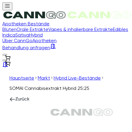
Apotheken Bestände
Blüten
Orale Extrakte
Vapes & inhalierbare Extrakte
Edibles
Indica
Sativa
Hybrid
Über CannGo
Apotheken
Behandlung anfragen
Hauptseite
Markt
Hybrid Live-Bestände
SOMAI Cannabisextrakt Hybrid 25:25
Zurück