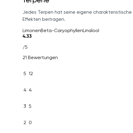
Terpene
Jedes Terpen hat seine eigene charakteristische
Effekten beitragen.
Limonen
Beta-Caryophyllen
Linalool
4.33
/5
21 Bewertungen
5
12
4
4
3
5
2
0