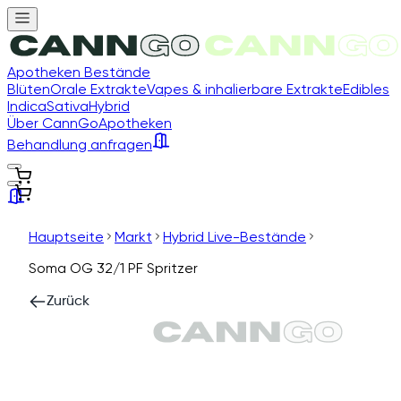
Apotheken Bestände
Blüten
Orale Extrakte
Vapes & inhalierbare Extrakte
Edibles
Indica
Sativa
Hybrid
Über CannGo
Apotheken
Behandlung anfragen
Hauptseite
Markt
Hybrid Live-Bestände
Soma OG 32/1 PF Spritzer
Zurück