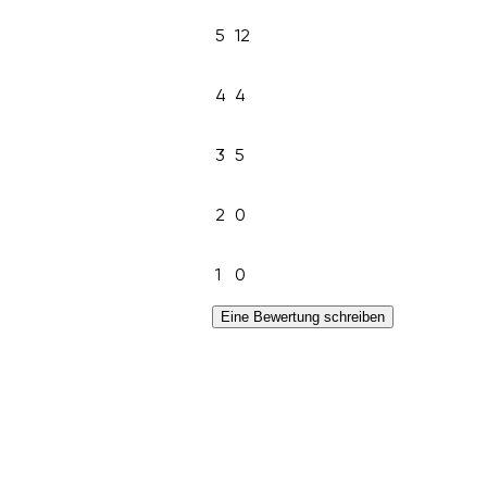
5
12
4
4
3
5
2
0
1
0
Eine Bewertung schreiben