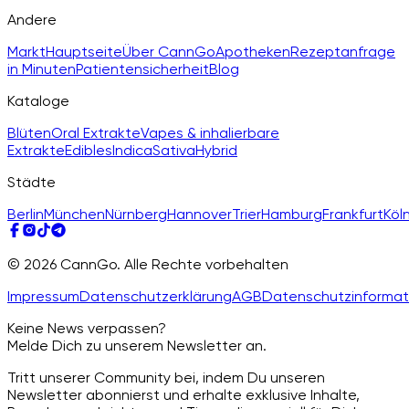
Andere
Markt
Hauptseite
Über CannGo
Apotheken
Rezeptanfrage
in Minuten
Patientensicherheit
Blog
Kataloge
Blüten
Oral Extrakte
Vapes & inhalierbare
Extrakte
Edibles
Indica
Sativa
Hybrid
Städte
Berlin
München
Nürnberg
Hannover
Trier
Hamburg
Frankfurt
Köl
© 2026 CannGo. Alle Rechte vorbehalten
Impressum
Datenschutzerklärung
AGB
Datenschutzinformat
Keine News verpassen?
Melde Dich zu unserem Newsletter an.
Tritt unserer Community bei, indem Du unseren
Newsletter abonnierst und erhalte exklusive Inhalte,