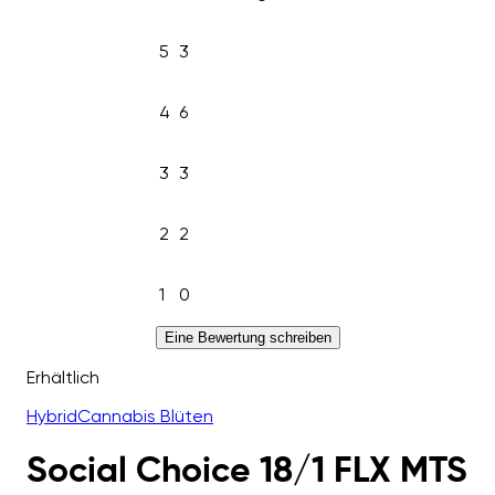
5
3
4
6
3
3
2
2
1
0
Eine Bewertung schreiben
Erhältlich
Hybrid
Cannabis Blüten
Social Choice 18/1 FLX MTS