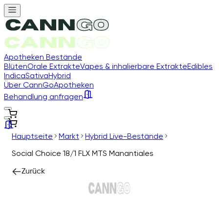
Apotheken Bestände
Blüten
Orale Extrakte
Vapes & inhalierbare Extrakte
Edibles
Indica
Sativa
Hybrid
Über CannGo
Apotheken
Behandlung anfragen
Hauptseite
Markt
Hybrid Live-Bestände
Social Choice 18/1 FLX MTS Manantiales
Zurück