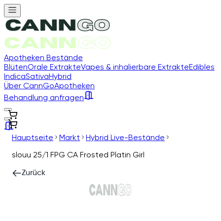
Apotheken Bestände
Blüten
Orale Extrakte
Vapes & inhalierbare Extrakte
Edibles
Indica
Sativa
Hybrid
Über CannGo
Apotheken
Behandlung anfragen
Hauptseite
Markt
Hybrid Live-Bestände
slouu 25/1 FPG CA Frosted Platin Girl
Zurück