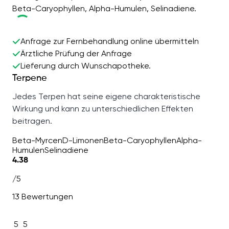
Beta-Caryophyllen, Alpha-Humulen, Selinadiene.
Anfrage zur Fernbehandlung online übermitteln
Ärztliche Prüfung der Anfrage
Lieferung durch Wunschapotheke.
Terpene
Jedes Terpen hat seine eigene charakteristische
Wirkung und kann zu unterschiedlichen Effekten
beitragen.
Beta-Myrcen
D-Limonen
Beta-Caryophyllen
Alpha-
Humulen
Selinadiene
4.38
/5
13 Bewertungen
5
5