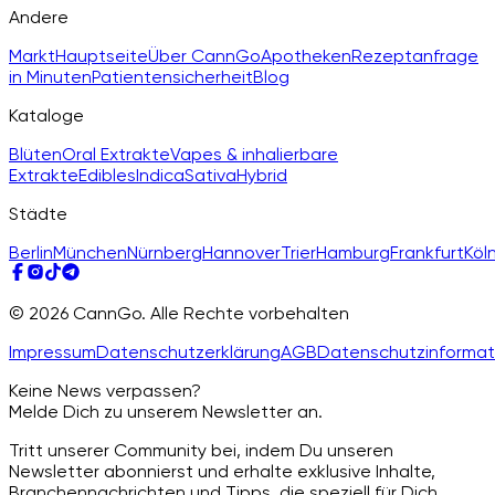
Andere
Markt
Hauptseite
Über CannGo
Apotheken
Rezeptanfrage
in Minuten
Patientensicherheit
Blog
Kataloge
Blüten
Oral Extrakte
Vapes & inhalierbare
Extrakte
Edibles
Indica
Sativa
Hybrid
Städte
Berlin
München
Nürnberg
Hannover
Trier
Hamburg
Frankfurt
Köl
© 2026 CannGo. Alle Rechte vorbehalten
Impressum
Datenschutzerklärung
AGB
Datenschutzinformat
Keine News verpassen?
Melde Dich zu unserem Newsletter an.
Tritt unserer Community bei, indem Du unseren
Newsletter abonnierst und erhalte exklusive Inhalte,
Branchennachrichten und Tipps, die speziell für Dich