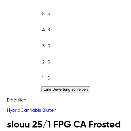
5
5
4
8
3
0
2
0
1
0
Eine Bewertung schreiben
Erhältlich
Hybrid
Cannabis Blüten
slouu 25/1 FPG CA Frosted