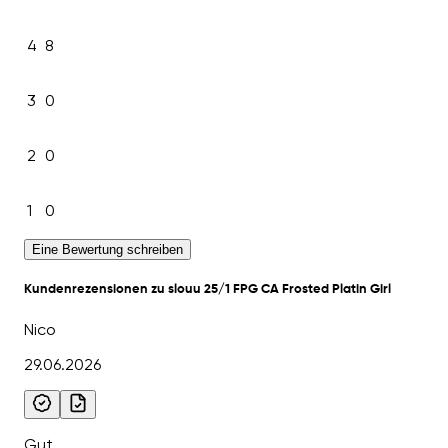
4
8
3
0
2
0
1
0
Eine Bewertung schreiben
Kundenrezensionen zu slouu 25/1 FPG CA Frosted Platin Girl
Nico
29.06.2026
Gut