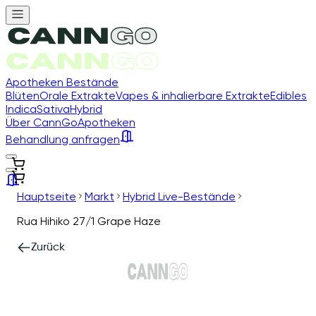
Apotheken Bestände
Blüten
Orale Extrakte
Vapes & inhalierbare Extrakte
Edibles
Indica
Sativa
Hybrid
Über CannGo
Apotheken
Behandlung anfragen
Hauptseite
Markt
Hybrid Live-Bestände
Rua Hihiko 27/1 Grape Haze
Zurück