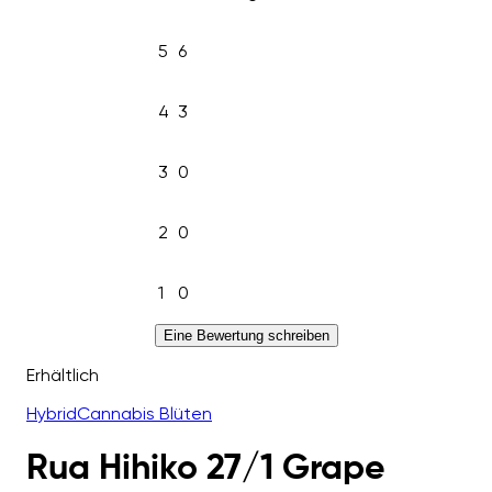
5
6
4
3
3
0
2
0
1
0
Eine Bewertung schreiben
Erhältlich
Hybrid
Cannabis Blüten
Rua Hihiko 27/1 Grape