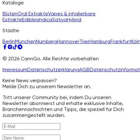
Kataloge
Blüten
Oral Extrakte
Vapes & inhalierbare
Extrakte
Edibles
Indica
Sativa
Hybrid
Städte
Berlin
München
Nürnberg
Hannover
Trier
Hamburg
Frankfurt
Köl
© 2026 CannGo. Alle Rechte vorbehalten
Impressum
Datenschutzerklärung
AGB
Datenschutzinformat
Keine News verpassen?
Melde Dich zu unserem Newsletter an.
Tritt unserer Community bei, indem Du unseren
Newsletter abonnierst und erhalte exklusive Inhalte,
Branchennachrichten und Tipps, die speziell für Dich
zusammengestellt wurden.