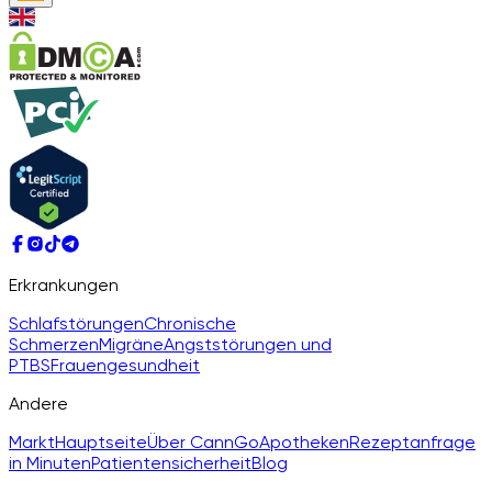
Erkrankungen
Schlafstörungen
Chronische
Schmerzen
Migräne
Angststörungen und
PTBS
Frauengesundheit
Andere
Markt
Hauptseite
Über CannGo
Apotheken
Rezeptanfrage
in Minuten
Patientensicherheit
Blog