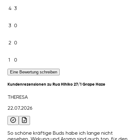
4
3
3
0
2
0
1
0
Eine Bewertung schreiben
Kundenrezensionen zu Rua Hihiko 27/1 Grape Haze
THERESA
22.07.2026
So schöne kräftige Buds habe ich lange nicht
gesehen, Wirkung und Aroma sind auch top, für den