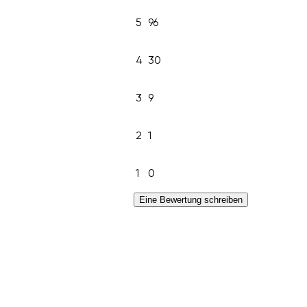
5
96
4
30
3
9
2
1
1
0
Eine Bewertung schreiben