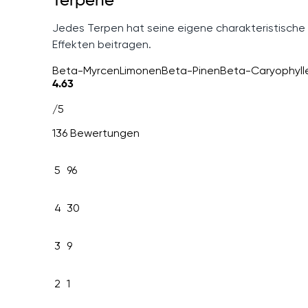
Terpene
Jedes Terpen hat seine eigene charakteristische
Effekten beitragen.
Beta-Myrcen
Limonen
Beta-Pinen
Beta-Caryophyll
4.63
/5
136 Bewertungen
5
96
4
30
3
9
2
1