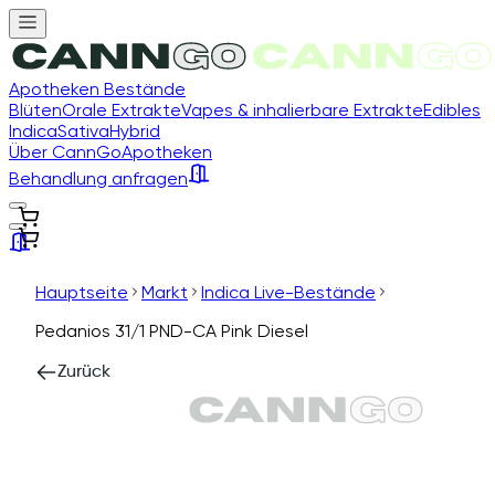
Apotheken Bestände
Blüten
Orale Extrakte
Vapes & inhalierbare Extrakte
Edibles
Indica
Sativa
Hybrid
Über CannGo
Apotheken
Behandlung anfragen
Hauptseite
Markt
Indica Live-Bestände
Pedanios 31/1 PND-CA Pink Diesel
Zurück