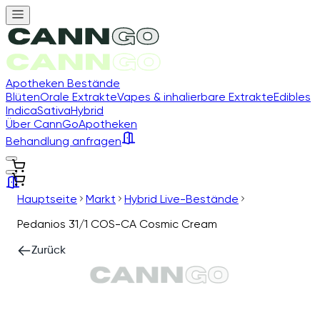
Apotheken Bestände
Blüten
Orale Extrakte
Vapes & inhalierbare Extrakte
Edibles
Indica
Sativa
Hybrid
Über CannGo
Apotheken
Behandlung anfragen
Hauptseite
Markt
Hybrid Live-Bestände
Pedanios 31/1 COS-CA Cosmic Cream
Zurück