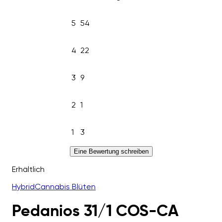
5
54
4
22
3
9
2
1
1
3
Eine Bewertung schreiben
Erhältlich
Hybrid
Cannabis Blüten
Pedanios 31/1 COS-CA