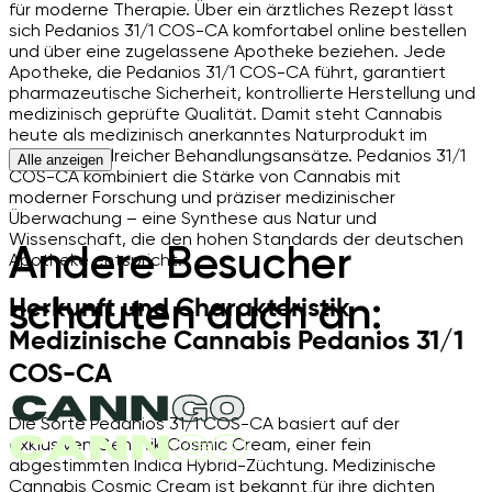
für moderne Therapie. Über ein ärztliches Rezept lässt
sich Pedanios 31/1 COS-CA komfortabel online bestellen
und über eine zugelassene Apotheke beziehen. Jede
Apotheke, die Pedanios 31/1 COS-CA führt, garantiert
pharmazeutische Sicherheit, kontrollierte Herstellung und
medizinisch geprüfte Qualität. Damit steht Cannabis
heute als medizinisch anerkanntes Naturprodukt im
Zentrum zahlreicher Behandlungsansätze. Pedanios 31/1
Alle anzeigen
COS-CA kombiniert die Stärke von Cannabis mit
moderner Forschung und präziser medizinischer
Überwachung – eine Synthese aus Natur und
Wissenschaft, die den hohen Standards der deutschen
Andere Besucher
Apotheke entspricht.
schauten auch an:
Herkunft und Charakteristik
Medizinische Cannabis Pedanios 31/1
COS-CA
Die Sorte Pedanios 31/1 COS-CA basiert auf der
exklusiven Genetik Cosmic Cream, einer fein
abgestimmten Indica Hybrid-Züchtung. Medizinische
Cannabis Cosmic Cream ist bekannt für ihre dichten