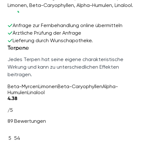
Limonen, Beta-Caryophyllen, Alpha-Humulen, Linalool.
Anfrage zur Fernbehandlung online übermitteln
Ärztliche Prüfung der Anfrage
Lieferung durch Wunschapotheke.
Terpene
Jedes Terpen hat seine eigene charakteristische
Wirkung und kann zu unterschiedlichen Effekten
beitragen.
Beta-Myrcen
Limonen
Beta-Caryophyllen
Alpha-
Humulen
Linalool
4.38
/5
89 Bewertungen
5
54