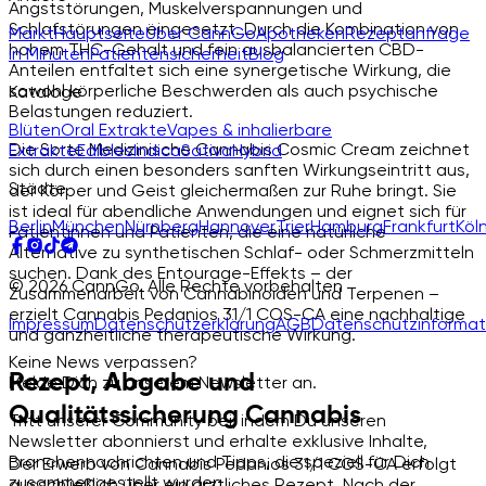
Angststörungen, Muskelverspannungen und
Schlafstörungen eingesetzt. Durch die Kombination von
Markt
Hauptseite
Über CannGo
Apotheken
Rezeptanfrage
hohem THC-Gehalt und fein ausbalancierten CBD-
in Minuten
Patientensicherheit
Blog
Anteilen entfaltet sich eine synergetische Wirkung, die
sowohl körperliche Beschwerden als auch psychische
Kataloge
Belastungen reduziert.
Blüten
Oral Extrakte
Vapes & inhalierbare
Die Sorte Medizinische Cannabis Cosmic Cream zeichnet
Extrakte
Edibles
Indica
Sativa
Hybrid
sich durch einen besonders sanften Wirkungseintritt aus,
Städte
der Körper und Geist gleichermaßen zur Ruhe bringt. Sie
ist ideal für abendliche Anwendungen und eignet sich für
Berlin
München
Nürnberg
Hannover
Trier
Hamburg
Frankfurt
Köl
Patientinnen und Patienten, die eine natürliche
Alternative zu synthetischen Schlaf- oder Schmerzmitteln
suchen. Dank des Entourage-Effekts – der
© 2026 CannGo. Alle Rechte vorbehalten
Zusammenarbeit von Cannabinoiden und Terpenen –
erzielt Cannabis Pedanios 31/1 COS-CA eine nachhaltige
Impressum
Datenschutzerklärung
AGB
Datenschutzinformat
und ganzheitliche therapeutische Wirkung.
Keine News verpassen?
Rezept, Abgabe und
Melde Dich zu unserem Newsletter an.
Qualitätssicherung Cannabis
Tritt unserer Community bei, indem Du unseren
Newsletter abonnierst und erhalte exklusive Inhalte,
Branchennachrichten und Tipps, die speziell für Dich
Der Erwerb von Cannabis Pedanios 31/1 COS-CA erfolgt
zusammengestellt wurden.
ausschließlich über ein ärztliches Rezept. Nach der