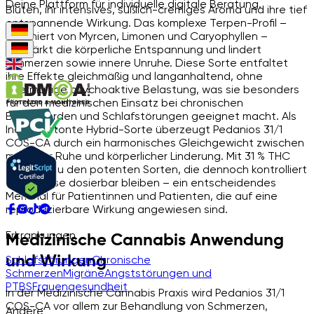
Deine Plattform für individuelle digitale Beratung.
Blüten, ihr intensives, süßlich-cremiges Aroma und ihre tief
entspannende Wirkung. Das komplexe Terpen-Profil –
dominiert von Myrcen, Limonen und Caryophyllen –
verstärkt die körperliche Entspannung und lindert
Schmerzen sowie innere Unruhe. Diese Sorte entfaltet
ihre Effekte gleichmäßig und langanhaltend, ohne
übermäßige psychoaktive Belastung, was sie besonders
für den medizinischen Einsatz bei chronischen
Beschwerden und Schlafstörungen geeignet macht. Als
Indica betonte Hybrid-Sorte überzeugt Pedanios 31/1
COS-CA durch ein harmonisches Gleichgewicht zwischen
mentaler Ruhe und körperlicher Linderung. Mit 31 % THC
zählt sie zu den potenten Sorten, die dennoch kontrolliert
und präzise dosierbar bleiben – ein entscheidendes
Merkmal für Patientinnen und Patienten, die auf eine
reproduzierbare Wirkung angewiesen sind.
Erkrankungen
Medizinische Cannabis Anwendung
und Wirkung
Schlafstörungen
Chronische
Schmerzen
Migräne
Angststörungen und
PTBS
Frauengesundheit
In der Medizinische Cannabis Praxis wird Pedanios 31/1
COS-CA vor allem zur Behandlung von Schmerzen,
Andere