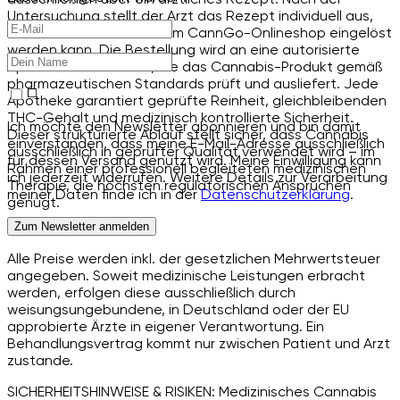
Untersuchung stellt der Arzt das Rezept individuell aus,
das anschließend online im CannGo-Onlineshop eingelöst
werden kann. Die Bestellung wird an eine autorisierte
Apotheke übermittelt, die das Cannabis-Produkt gemäß
pharmazeutischen Standards prüft und ausliefert. Jede
Apotheke garantiert geprüfte Reinheit, gleichbleibenden
THC-Gehalt und medizinisch kontrollierte Sicherheit.
Ich möchte den Newsletter abonnieren und bin damit
Dieser strukturierte Ablauf stellt sicher, dass Cannabis
einverstanden, dass meine E-Mail-Adresse ausschließlich
ausschließlich in geprüfter Qualität verwendet wird – im
für dessen Versand genutzt wird. Meine Einwilligung kann
Rahmen einer professionell begleiteten medizinischen
ich jederzeit widerrufen. Weitere Details zur Verarbeitung
Therapie, die höchsten regulatorischen Ansprüchen
meiner Daten finde ich in der
Datenschutzerklärung
.
genügt.
Zum Newsletter anmelden
Alle Preise werden inkl. der gesetzlichen Mehrwertsteuer
angegeben. Soweit medizinische Leistungen erbracht
werden, erfolgen diese ausschließlich durch
weisungsungebundene, in Deutschland oder der EU
approbierte Ärzte in eigener Verantwortung. Ein
Behandlungsvertrag kommt nur zwischen Patient und Arzt
zustande.
SICHERHEITSHINWEISE & RISIKEN: Medizinisches Cannabis