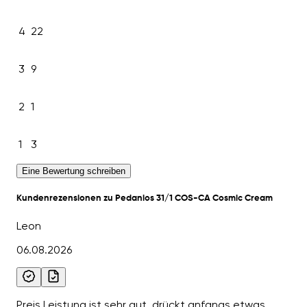
4
22
3
9
2
1
1
3
Eine Bewertung schreiben
Kundenrezensionen zu Pedanios 31/1 COS-CA Cosmic Cream
Leon
06.08.2026
Preis Leistung ist sehr gut, drückt anfangs etwas