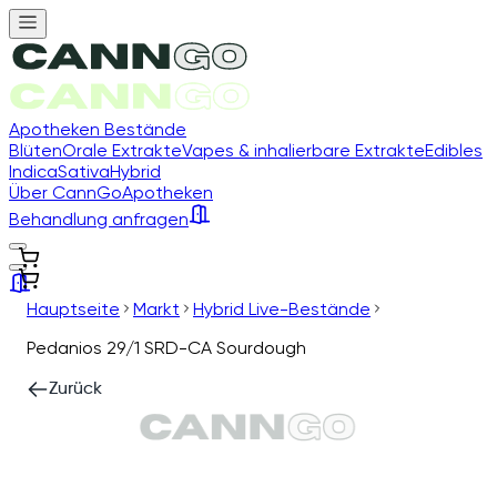
Apotheken Bestände
Blüten
Orale Extrakte
Vapes & inhalierbare Extrakte
Edibles
Indica
Sativa
Hybrid
Über CannGo
Apotheken
Behandlung anfragen
Hauptseite
Markt
Hybrid Live-Bestände
Pedanios 29/1 SRD-CA Sourdough
Zurück