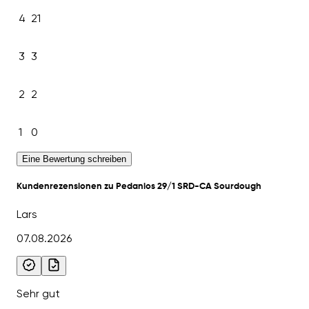
4
21
3
3
2
2
1
0
Eine Bewertung schreiben
Kundenrezensionen zu Pedanios 29/1 SRD-CA Sourdough
Lars
07.08.2026
Sehr gut