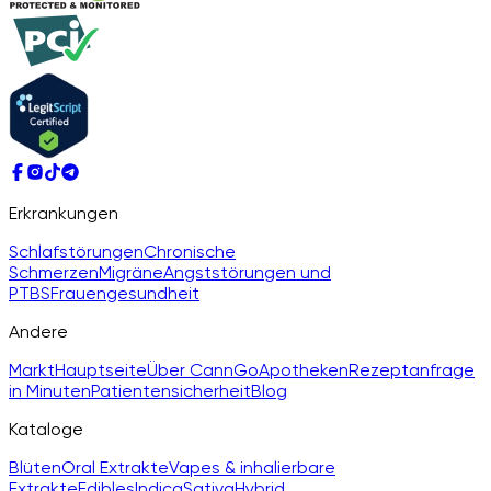
Erkrankungen
Schlafstörungen
Chronische
Schmerzen
Migräne
Angststörungen und
PTBS
Frauengesundheit
Andere
Markt
Hauptseite
Über CannGo
Apotheken
Rezeptanfrage
in Minuten
Patientensicherheit
Blog
Kataloge
Blüten
Oral Extrakte
Vapes & inhalierbare
Extrakte
Edibles
Indica
Sativa
Hybrid