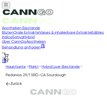
Apotheken Bestände
Blüten
Orale Extrakte
Vapes & inhalierbare Extrakte
Edibles
Indica
Sativa
Hybrid
Über CannGo
Apotheken
Behandlung anfragen
Hauptseite
Markt
Hybrid Live-Bestände
Pedanios 29/1 SRD-CA Sourdough
Zurück